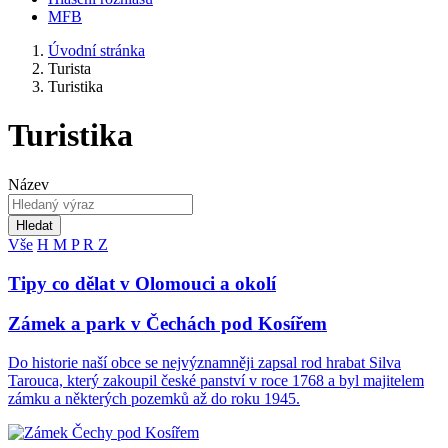
MFB
Úvodní stránka
Turista
Turistika
Turistika
Název
Hledat
Vše
H
M
P
R
Z
Tipy co dělat v Olomouci a okolí
Zámek a park v Čechách pod Kosířem
Do historie naší obce se nejvýznamněji zapsal rod hrabat Silva
Tarouca, který zakoupil české panství v roce 1768 a byl majitelem
zámku a některých pozemků až do roku 1945.