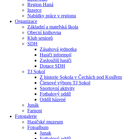
Region Haná
Inzerce
Nabídky práce v regionu
Organizace
Základní a mateřská škola
Obecní knihovna
Klub seniorů
SDH
Zásahová jednotka
Hasiči informují
Zasloužilí hasiči
Dotace SDH
TJ Sokol
Z historie Sokola v Čechách pod Kosířem
Členové výboru TJ Sokol
Sportovní aktivity
Fotbalový oddíl
Oddíl házené
Junák
Farnost
Fotogalerie
Hasičské muzeum
Fotoalbum
Junak
Fotbalový oddíl