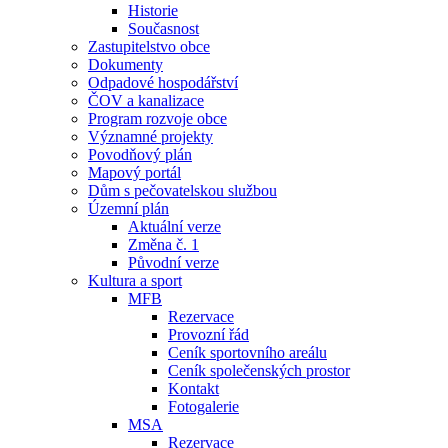
Historie
Současnost
Zastupitelstvo obce
Dokumenty
Odpadové hospodářství
ČOV a kanalizace
Program rozvoje obce
Významné projekty
Povodňový plán
Mapový portál
Dům s pečovatelskou službou
Územní plán
Aktuální verze
Změna č. 1
Původní verze
Kultura a sport
MFB
Rezervace
Provozní řád
Ceník sportovního areálu
Ceník společenských prostor
Kontakt
Fotogalerie
MSA
Rezervace