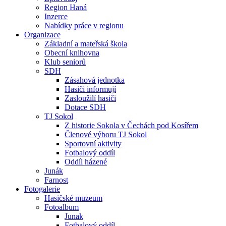
Region Haná
Inzerce
Nabídky práce v regionu
Organizace
Základní a mateřská škola
Obecní knihovna
Klub seniorů
SDH
Zásahová jednotka
Hasiči informují
Zasloužilí hasiči
Dotace SDH
TJ Sokol
Z historie Sokola v Čechách pod Kosířem
Členové výboru TJ Sokol
Sportovní aktivity
Fotbalový oddíl
Oddíl házené
Junák
Farnost
Fotogalerie
Hasičské muzeum
Fotoalbum
Junak
Fotbalový oddíl