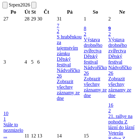
Srpen
2026
Po
Út
St
Čt
Pá
So
Ne
27
28
29
30
31
1
2
7
8
9
2
2
2
S hraběnkou
Výstava
Výstava
za
drobného
drobného
tajemstvím
zvířectva
zvířectva
zámku
Dětský
Dětský
Dětský
3
4
5
6
festival
festival
festival
Nádvoříčko
Nádvoříčko
Nádvoříčko
26
26
26
Zobrazit
Zobrazit
Zobrazit
všechny
všechny
všechny
záznamy ze
záznamy ze
záznamy ze
dne
dne
dne
16
2
10
21. rallye na
1
pohodu Z
Stále to
lázní do lázní
nezmizelo
Veterán
...
11
12
13
14
15
Rallye Z