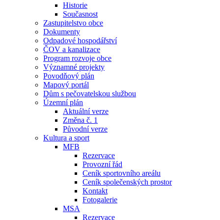
Historie
Současnost
Zastupitelstvo obce
Dokumenty
Odpadové hospodářství
ČOV a kanalizace
Program rozvoje obce
Významné projekty
Povodňový plán
Mapový portál
Dům s pečovatelskou službou
Územní plán
Aktuální verze
Změna č. 1
Původní verze
Kultura a sport
MFB
Rezervace
Provozní řád
Ceník sportovního areálu
Ceník společenských prostor
Kontakt
Fotogalerie
MSA
Rezervace