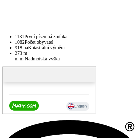
1131
První písemná zmínka
1082
Počet obyvatel
918 ha
Katastrální výměra
273 m
n. m.
Nadmořská výška