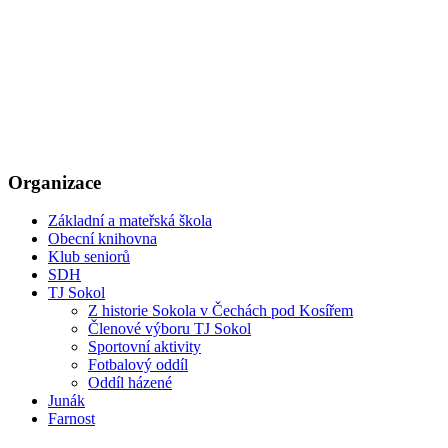
Organizace
Základní a mateřská škola
Obecní knihovna
Klub seniorů
SDH
TJ Sokol
Z historie Sokola v Čechách pod Kosířem
Členové výboru TJ Sokol
Sportovní aktivity
Fotbalový oddíl
Oddíl házené
Junák
Farnost