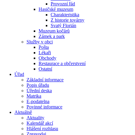
Provozní řád
Hasičské muzeum
Charakteristika
Z historie továrny
Svatý Florián
Muzeum kočárů
Zámek a park
Služby v obci
Pošta
Lékaři
Obchody
Restaurace a občerstvení
Ostatní
Úřad
Základní informace
Popis úřadu
Úřední deska
Matrika
E-podatelna
Povinné informace
Aktuálně
Aktuality
Kalendář akcí
Hlášení rozhlasu
Zpravodaj