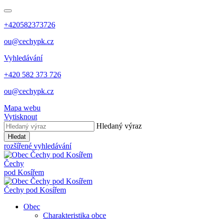
+420582373726
ou@cechypk.cz
Vyhledávání
+420 582 373 726
ou@cechypk.cz
Mapa webu
Vytisknout
Hledaný výraz
Hledat
rozšířené vyhledávání
Čechy
pod Kosířem
Čechy pod Kosířem
Obec
Charakteristika obce