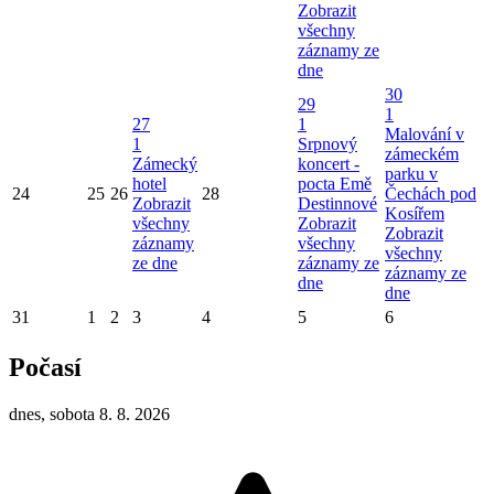
Zobrazit
všechny
záznamy ze
dne
30
29
1
27
1
Malování v
1
Srpnový
zámeckém
Zámecký
koncert -
parku v
hotel
pocta Emě
24
25
26
28
Čechách pod
Zobrazit
Destinnové
Kosířem
všechny
Zobrazit
Zobrazit
záznamy
všechny
všechny
ze dne
záznamy ze
záznamy ze
dne
dne
31
1
2
3
4
5
6
Počasí
dnes, sobota 8. 8. 2026