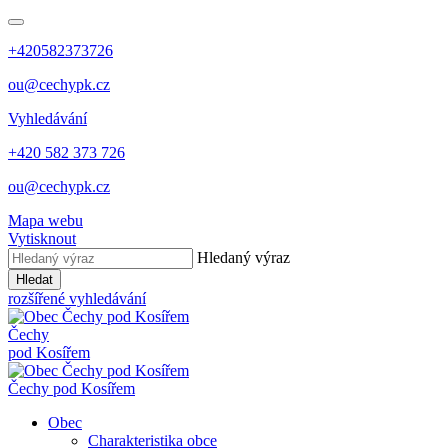
+420582373726
ou@cechypk.cz
Vyhledávání
+420 582 373 726
ou@cechypk.cz
Mapa webu
Vytisknout
Hledaný výraz
Hledat
rozšířené vyhledávání
Čechy
pod Kosířem
Čechy pod Kosířem
Obec
Charakteristika obce