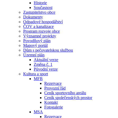
Historie
Současnost
Zastupitelstvo obce
Dokumenty
Odpadové hospodářství
ČOV a kanalizace
Program rozvoje obce
Významné projekty
Povodňový plán
Mapový portál
Dům s pečovatelskou službou
Územní plán
Aktuální verze
Změna č. 1
Původní verze
Kultura a sport
MFB
Rezervace
Provozní řád
Ceník sportovního areálu
Ceník společenských prostor
Kontakt
Fotogalerie
MSA
Rezervace