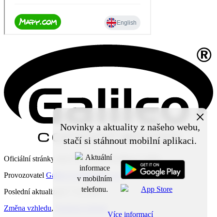
×
Novinky a aktuality z našeho webu,
stačí si stáhnout mobilní aplikaci.
Oficiální stránky obce Čechy pod Kosířem © 2026
Provozovatel
Galileo Corporation s.r.o.
Poslední aktualizace: 7. 8. 2026
Změna vzhledu
,
Struktura stránek
Více informací