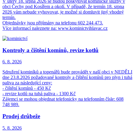
V úterý 18. srpna 2026 se budou poskytovat kominické služby v
obci Čechy pod Kosířem a okolí. V případě, že termín 18. srpna
2026 vám nebude vyhovovat, je možné si domluvit jiný vhodný
termín.
Objednávky jsou přijímány na telefonu 602 244 473.
Více informací naleznete na: www.kominictvihlavac.cz
Kontroly a čištění komínů, revize kotlů
6. 8.
2026
Sdružení kominíků a topenářů bude provádět v naší obci v NEDĚLI
dne 23.8.2026 požadované kontroly a čištění komínů pro plyn i tuhá
paliva za následující ceny:
- čištění komínů - 450 Kč
- revize kotlů na tuhá paliva - 1300 Kč
Zájemci se mohou objednat telefonicky na telefonním čísle: 608
748 989.
Prodej drůbeže
5. 8.
2026