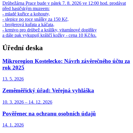
Drůbežárna Prace bude v pátek 7. 8. 2026 ve 12:00 hod. prodávat
před hasičským muzeem:
- mladé kuřice a kohouty,
- slepice po roce snášky za 150 Kč,
- brojlerová kuřata a káčata,
- krmivo pro drůbež a králíky, vitamínové doplňky
a dále pak vykupují králičí kožky - cena 10 Kč/ks.
Úřední deska
Mikroregion Kostelecko: Návrh závěrečného účtu za
rok 2025
13. 5.
2026
Zeměměřický úřad: Veřejná vyhláška
10. 3.
2026
–
14. 12.
2026
Pověřenec na ochranu osobních údajů
14. 1.
2026