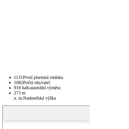
1131
První písemná zmínka
1082
Počet obyvatel
918 ha
Katastrální výměra
273 m
n. m.
Nadmořská výška