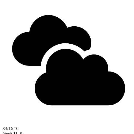
33/16 °C
úterý
11. 8.