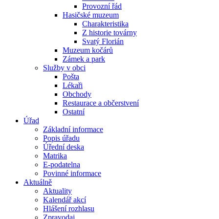
Provozní řád
Hasičské muzeum
Charakteristika
Z historie továrny
Svatý Florián
Muzeum kočárů
Zámek a park
Služby v obci
Pošta
Lékaři
Obchody
Restaurace a občerstvení
Ostatní
Úřad
Základní informace
Popis úřadu
Úřední deska
Matrika
E-podatelna
Povinné informace
Aktuálně
Aktuality
Kalendář akcí
Hlášení rozhlasu
Zpravodaj