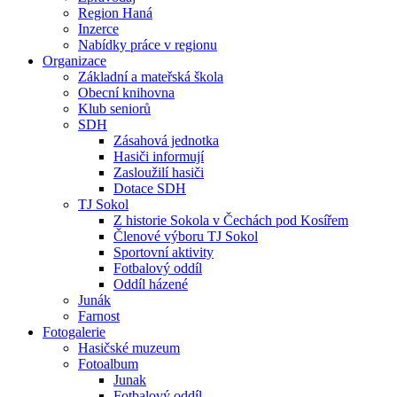
Region Haná
Inzerce
Nabídky práce v regionu
Organizace
Základní a mateřská škola
Obecní knihovna
Klub seniorů
SDH
Zásahová jednotka
Hasiči informují
Zasloužilí hasiči
Dotace SDH
TJ Sokol
Z historie Sokola v Čechách pod Kosířem
Členové výboru TJ Sokol
Sportovní aktivity
Fotbalový oddíl
Oddíl házené
Junák
Farnost
Fotogalerie
Hasičské muzeum
Fotoalbum
Junak
Fotbalový oddíl