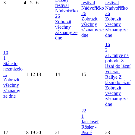
3
4
5
6
festival
festival
festival
Nádvoříčko
Nádvoříčko
Nádvoříčko
26
26
26
Zobrazit
Zobrazit
Zobrazit
všechny
všechny
všechny
záznamy ze
záznamy ze
záznamy ze
dne
dne
dne
16
2
10
21. rallye na
1
pohodu Z
Stále to
lázní do lázní
nezmizelo
Veterán
...
11
12
13
14
15
Rallye Z
Zobrazit
lázní do lázní
všechny
Zobrazit
záznamy
všechny
ze dne
záznamy ze
dne
22
1
Jan Josef
Rösler -
17
18
19
20
21
Písně
23