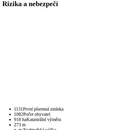
Rizika a nebezpečí
1131
První písemná zmínka
1082
Počet obyvatel
918 ha
Katastrální výměra
273 m
n. m.
Nadmořská výška