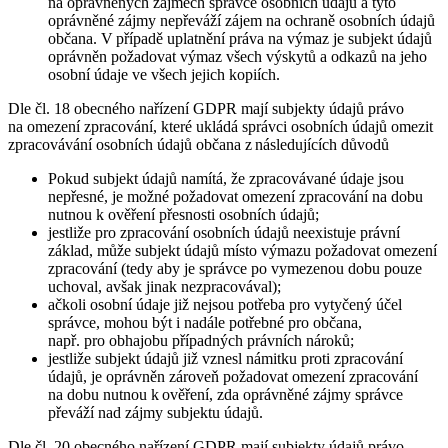
na oprávněných zájmech správce osobních údajů a tyto
oprávněné zájmy nepřeváží zájem na ochraně osobních údajů
občana. V případě uplatnění práva na výmaz je subjekt údajů
oprávněn požadovat výmaz všech výskytů a odkazů na jeho
osobní údaje ve všech jejich kopiích.
Dle čl. 18 obecného nařízení GDPR mají subjekty údajů právo
na omezení zpracování, které ukládá správci osobních údajů omezit
zpracovávání osobních údajů občana z následujících důvodů
Pokud subjekt údajů namítá, že zpracovávané údaje jsou
nepřesné, je možné požadovat omezení zpracování na dobu
nutnou k ověření přesnosti osobních údajů;
jestliže pro zpracování osobních údajů neexistuje právní
základ, může subjekt údajů místo výmazu požadovat omezení
zpracování (tedy aby je správce po vymezenou dobu pouze
uchoval, avšak jinak nezpracovával);
ačkoli osobní údaje již nejsou potřeba pro vytyčený účel
správce, mohou být i nadále potřebné pro občana,
např. pro obhajobu případných právních nároků;
jestliže subjekt údajů již vznesl námitku proti zpracování
údajů, je oprávněn zároveň požadovat omezení zpracování
na dobu nutnou k ověření, zda oprávněné zájmy správce
převáží nad zájmy subjektu údajů.
Dle čl. 20 obecného nařízení GDPR mají subjekty údajů právo