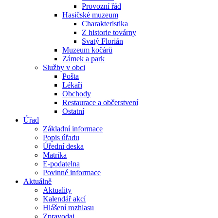
Provozní řád
Hasičské muzeum
Charakteristika
Z historie továrny
Svatý Florián
Muzeum kočárů
Zámek a park
Služby v obci
Pošta
Lékaři
Obchody
Restaurace a občerstvení
Ostatní
Úřad
Základní informace
Popis úřadu
Úřední deska
Matrika
E-podatelna
Povinné informace
Aktuálně
Aktuality
Kalendář akcí
Hlášení rozhlasu
Zpravodaj