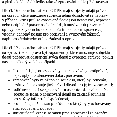
a předpokládané důsledky takové zpracování může představovat.
Dle čl. 16 obecného nařízení GDPR mají subjekty údajů právo
na opravu, které umožňuje subjektu údajů dožadovat se nápravy
v případě, kdy zjistí, že evidované údaje jsou nesprávné, nepřesné
nebo neúplné. Správce osobních údajů musí zajistit provedení
opravy bez zbytečného odkladu. Za tímto účelem správce zajistí
vhodný jednotný postup pro podávání a vyřizování žádostí,
např. prostřednictvím online žádostí o opravu.
Dle čl. 17 obecného nařízení GDPR mají subjekty údajů právo
na výmaz (neboli právo být zapomenut), které umožňuje subjektu
údajů požadovat odstranění svých údajů z evidence správce, pokud
nastane některý z těchto případů
Osobní údaje jsou evidovány a zpracovávány protiprávně,
např. uplynula stanovená doba zpracování;
zpracování bylo založeno na souhlasu, který byl odvolán,
a zároveň neexistuje jiný právní důvod pro jejich zpracování;
rodič nesouhlasí se zpracováním osobních dat svého dítěte
(pokud se jedná o zpracování údajů na základě souhlasu
pro služby informační společnosti).
osobní údaje již nejsou pro účel, pro který byly uchovávány
a zpracovávány, potřeba;
subjekt údajů vznese námitku proti zpracování založeném