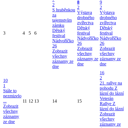
8
9
2
2
2
S hraběnkou
Výstava
Výstava
za
drobného
drobného
tajemstvím
zvířectva
zvířectva
zámku
Dětský
Dětský
Dětský
3
4
5
6
festival
festival
festival
Nádvoříčko
Nádvoříčko
Nádvoříčko
26
26
26
Zobrazit
Zobrazit
Zobrazit
všechny
všechny
všechny
záznamy ze
záznamy ze
záznamy ze
dne
dne
dne
16
2
10
21. rallye na
1
pohodu Z
Stále to
lázní do lázní
nezmizelo
Veterán
...
11
12
13
14
15
Rallye Z
Zobrazit
lázní do lázní
všechny
Zobrazit
záznamy
všechny
ze dne
záznamy ze