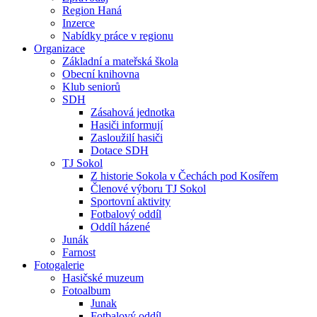
Region Haná
Inzerce
Nabídky práce v regionu
Organizace
Základní a mateřská škola
Obecní knihovna
Klub seniorů
SDH
Zásahová jednotka
Hasiči informují
Zasloužilí hasiči
Dotace SDH
TJ Sokol
Z historie Sokola v Čechách pod Kosířem
Členové výboru TJ Sokol
Sportovní aktivity
Fotbalový oddíl
Oddíl házené
Junák
Farnost
Fotogalerie
Hasičské muzeum
Fotoalbum
Junak
Fotbalový oddíl