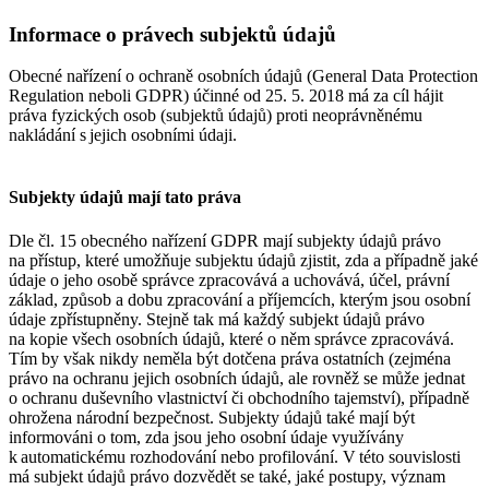
Informace o právech subjektů údajů
Obecné nařízení o ochraně osobních údajů (General Data Protection
Regulation neboli GDPR) účinné od 25. 5. 2018 má za cíl hájit
práva fyzických osob (subjektů údajů) proti neoprávněnému
nakládání s jejich osobními údaji.
Subjekty údajů mají tato práva
Dle čl. 15 obecného nařízení GDPR mají subjekty údajů právo
na přístup, které umožňuje subjektu údajů zjistit, zda a případně jaké
údaje o jeho osobě správce zpracovává a uchovává, účel, právní
základ, způsob a dobu zpracování a příjemcích, kterým jsou osobní
údaje zpřístupněny. Stejně tak má každý subjekt údajů právo
na kopie všech osobních údajů, které o něm správce zpracovává.
Tím by však nikdy neměla být dotčena práva ostatních (zejména
právo na ochranu jejich osobních údajů, ale rovněž se může jednat
o ochranu duševního vlastnictví či obchodního tajemství), případně
ohrožena národní bezpečnost. Subjekty údajů také mají být
informováni o tom, zda jsou jeho osobní údaje využívány
k automatickému rozhodování nebo profilování. V této souvislosti
má subjekt údajů právo dozvědět se také, jaké postupy, význam