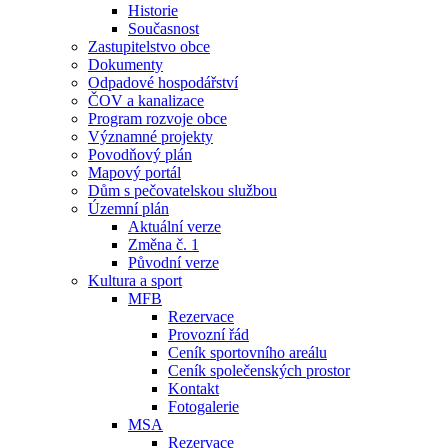
Historie
Současnost
Zastupitelstvo obce
Dokumenty
Odpadové hospodářství
ČOV a kanalizace
Program rozvoje obce
Významné projekty
Povodňový plán
Mapový portál
Dům s pečovatelskou službou
Územní plán
Aktuální verze
Změna č. 1
Původní verze
Kultura a sport
MFB
Rezervace
Provozní řád
Ceník sportovního areálu
Ceník společenských prostor
Kontakt
Fotogalerie
MSA
Rezervace