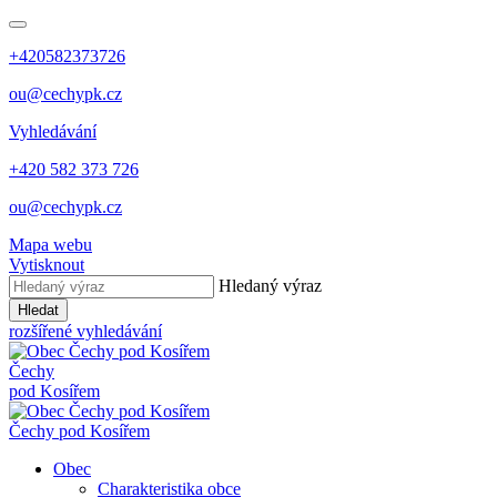
+420582373726
ou@cechypk.cz
Vyhledávání
+420 582 373 726
ou@cechypk.cz
Mapa webu
Vytisknout
Hledaný výraz
Hledat
rozšířené vyhledávání
Čechy
pod Kosířem
Čechy pod Kosířem
Obec
Charakteristika obce