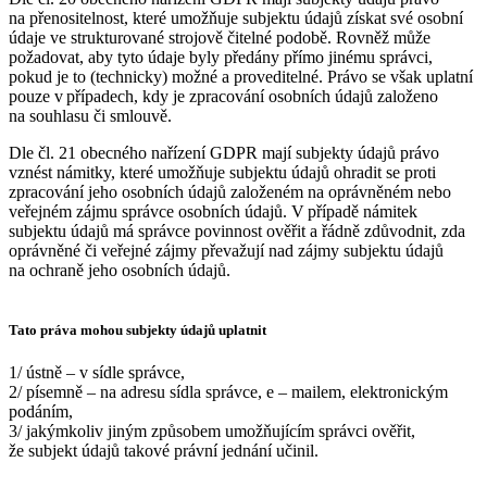
na přenositelnost, které umožňuje subjektu údajů získat své osobní
údaje ve strukturované strojově čitelné podobě. Rovněž může
požadovat, aby tyto údaje byly předány přímo jinému správci,
pokud je to (technicky) možné a proveditelné. Právo se však uplatní
pouze v případech, kdy je zpracování osobních údajů založeno
na souhlasu či smlouvě.
Dle čl. 21 obecného nařízení GDPR mají subjekty údajů právo
vznést námitky, které umožňuje subjektu údajů ohradit se proti
zpracování jeho osobních údajů založeném na oprávněném nebo
veřejném zájmu správce osobních údajů. V případě námitek
subjektu údajů má správce povinnost ověřit a řádně zdůvodnit, zda
oprávněné či veřejné zájmy převažují nad zájmy subjektu údajů
na ochraně jeho osobních údajů.
Tato práva mohou subjekty údajů uplatnit
1/ ústně – v sídle správce,
2/ písemně – na adresu sídla správce, e – mailem, elektronickým
podáním,
3/ jakýmkoliv jiným způsobem umožňujícím správci ověřit,
že subjekt údajů takové právní jednání učinil.