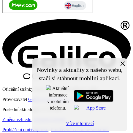
×
Novinky a aktuality z našeho webu,
stačí si stáhnout mobilní aplikaci.
Oficiální stránky obce Čechy pod Kosířem © 2026
Provozovatel
Galileo Corporation s.r.o.
Poslední aktualizace: 5. 8. 2026
Změna vzhledu
,
Struktura stránek
Více informací
Prohlášení o přístupnosti
,
Prohlášení o ochraně soukromí