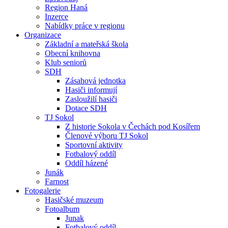
Region Haná
Inzerce
Nabídky práce v regionu
Organizace
Základní a mateřská škola
Obecní knihovna
Klub seniorů
SDH
Zásahová jednotka
Hasiči informují
Zasloužilí hasiči
Dotace SDH
TJ Sokol
Z historie Sokola v Čechách pod Kosířem
Členové výboru TJ Sokol
Sportovní aktivity
Fotbalový oddíl
Oddíl házené
Junák
Farnost
Fotogalerie
Hasičské muzeum
Fotoalbum
Junak
Fotbalový oddíl