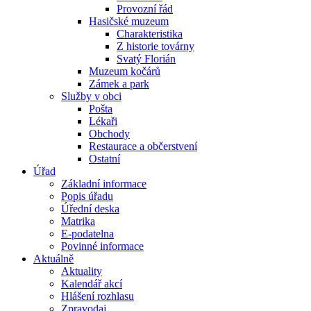
Provozní řád
Hasičské muzeum
Charakteristika
Z historie továrny
Svatý Florián
Muzeum kočárů
Zámek a park
Služby v obci
Pošta
Lékaři
Obchody
Restaurace a občerstvení
Ostatní
Úřad
Základní informace
Popis úřadu
Úřední deska
Matrika
E-podatelna
Povinné informace
Aktuálně
Aktuality
Kalendář akcí
Hlášení rozhlasu
Zpravodaj