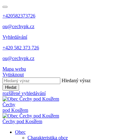
+420582373726
ou@cechypk.cz
Vyhledávání
+420 582 373 726
ou@cechypk.cz
Mapa webu
Vytisknout
Hledaný výraz
Hledat
rozšířené vyhledávání
Čechy
pod Kosířem
Čechy pod Kosířem
Obec
Charakteristika obce