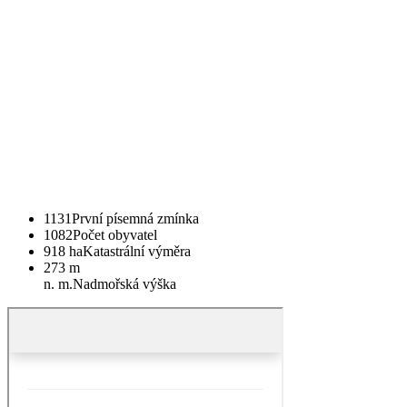
1131
První písemná zmínka
1082
Počet obyvatel
918 ha
Katastrální výměra
273 m
n. m.
Nadmořská výška