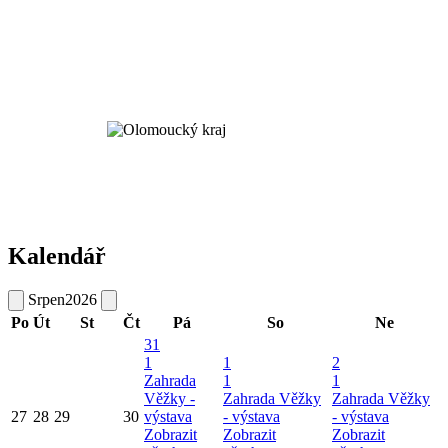
Kalendář
Srpen
2026
Po
Út
St
Čt
Pá
So
Ne
31
1
1
2
Zahrada
1
1
Věžky -
Zahrada Věžky
Zahrada Věžky
27
28
29
30
výstava
- výstava
- výstava
Zobrazit
Zobrazit
Zobrazit