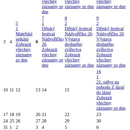
všechny
všechny
všechny
záznamy ze
záznamy ze dne
záznamy ze dne
dne
7
8
9
5
1
2
2
1
Dětský
Dětský festival
Dětský festival
Mateřské
festival
Nádvoříčko 26
Nádvoříčko 26
setkání
Nádvoříčko
Výstava
Výstava
3
4
6
Zobrazit
26
drobného
drobného
všechny
Zobrazit
zvířectva
zvířectva
záznamy
všechny
Zobrazit
Zobrazit
ze dne
záznamy ze
všechny
všechny
dne
záznamy ze dne
záznamy ze dne
16
1
21. rallye na
pohodu Z lázní
10
11
12
13
14
15
do lázní
Zobrazit
všechny
záznamy ze dne
17
18
19
20
21
22
23
24
25
26
27
28
29
30
31
1
2
3
4
5
6