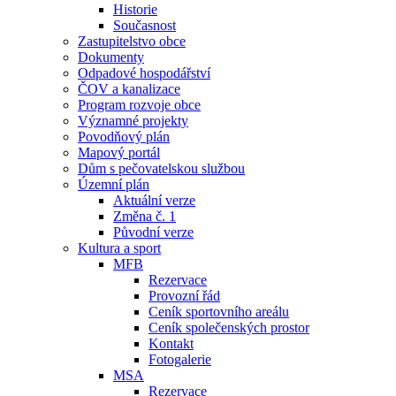
Historie
Současnost
Zastupitelstvo obce
Dokumenty
Odpadové hospodářství
ČOV a kanalizace
Program rozvoje obce
Významné projekty
Povodňový plán
Mapový portál
Dům s pečovatelskou službou
Územní plán
Aktuální verze
Změna č. 1
Původní verze
Kultura a sport
MFB
Rezervace
Provozní řád
Ceník sportovního areálu
Ceník společenských prostor
Kontakt
Fotogalerie
MSA
Rezervace