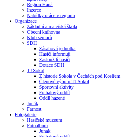
Region Haná
Inzerce
Nabídky práce v regionu
Organizace
Základní a mateřská škola
Obecní knihovna
Klub seniorů
SDH
Zásahová jednotka
Hasiči informují
Zasloužilí hasiči
Dotace SDH
TJ Sokol
Z historie Sokola v Čechách pod Kosířem
Členové výboru TJ Sokol
Sportovní aktivity
Fotbalový oddíl
Oddíl házené
Junák
Farnost
Fotogalerie
Hasičské muzeum
Fotoalbum
Junak
Fotbalový oddíl