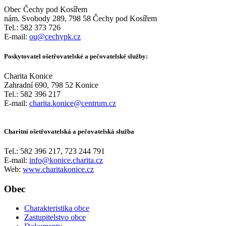
Obec Čechy pod Kosířem
nám. Svobody 289, 798 58 Čechy pod Kosířem
Tel.: 582 373 726
E-mail:
ou@cechypk.cz
Poskytovatel ošetřovatelské a pečovatelské služby:
Charita Konice
Zahradní 690, 798 52 Konice
Tel.: 582 396 217
E-mail:
charita.konice@centrum.cz
Charitní ošetřovatelská a pečovatelská služba
Tel.: 582 396 217, 723 244 791
E-mail:
info@konice.charita.cz
Web:
www.charitakonice.cz
Obec
Charakteristika obce
Zastupitelstvo obce