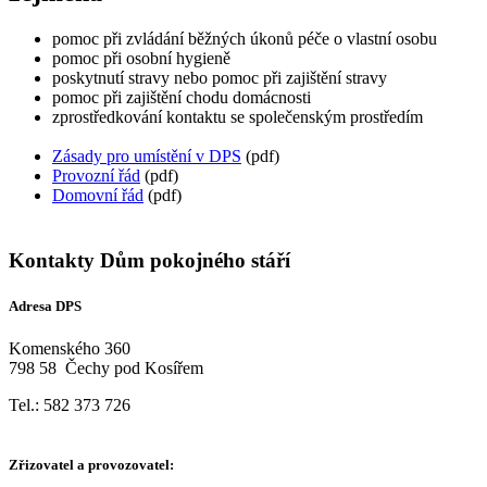
pomoc při zvládání běžných úkonů péče o vlastní osobu
pomoc při osobní hygieně
poskytnutí stravy nebo pomoc při zajištění stravy
pomoc při zajištění chodu domácnosti
zprostředkování kontaktu se společenským prostředím
Zásady pro umístění v DPS
(pdf)
Provozní řád
(pdf)
Domovní řád
(pdf)
Kontakty Dům pokojného stáří
Adresa DPS
Komenského 360
798 58 Čechy pod Kosířem
Tel.: 582 373 726
Zřizovatel a provozovatel: