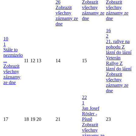
26
Zobrazit
Zobrazit
Zobrazit
všechny
všechny
všechny
záznamy ze
záznamy ze
záznamy ze
dne
dne
dne
16
2
10
21. rallye na
1
pohodu Z
Stále to
lázní do lázní
nezmizelo
Veterán
...
11
12
13
14
15
Rallye Z
Zobrazit
lázní do lázní
všechny
Zobrazit
záznamy
všechny
ze dne
záznamy ze
dne
22
1
Jan Josef
Rösler -
17
18
19
20
21
Písně
23
Zobrazit
všechny
záznamy ze