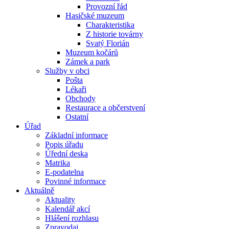
Provozní řád
Hasičské muzeum
Charakteristika
Z historie továrny
Svatý Florián
Muzeum kočárů
Zámek a park
Služby v obci
Pošta
Lékaři
Obchody
Restaurace a občerstvení
Ostatní
Úřad
Základní informace
Popis úřadu
Úřední deska
Matrika
E-podatelna
Povinné informace
Aktuálně
Aktuality
Kalendář akcí
Hlášení rozhlasu
Zpravodaj