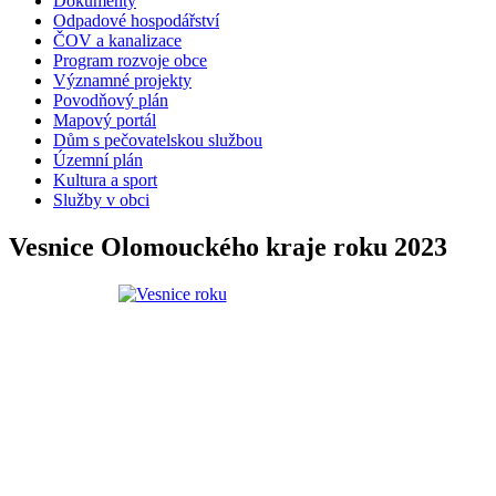
Dokumenty
Odpadové hospodářství
ČOV a kanalizace
Program rozvoje obce
Významné projekty
Povodňový plán
Mapový portál
Dům s pečovatelskou službou
Územní plán
Kultura a sport
Služby v obci
Vesnice Olomouckého kraje roku 2023