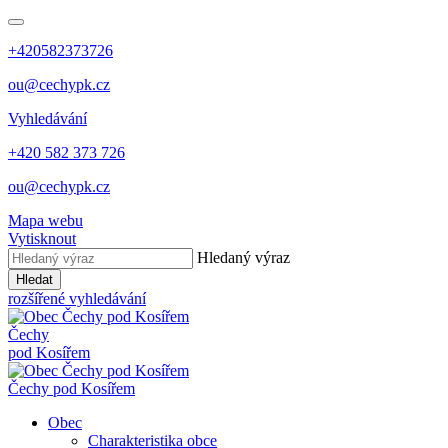
+420582373726
ou@cechypk.cz
Vyhledávání
+420 582 373 726
ou@cechypk.cz
Mapa webu
Vytisknout
Hledaný výraz
Hledat
rozšířené vyhledávání
Čechy
pod Kosířem
Čechy pod Kosířem
Obec
Charakteristika obce