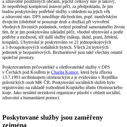
a zdravotně postižených občanů, jejichž celkový stav je takový,
že nepotřebují komplexní ústavní péči, za předpokladu, že jim
budou poskytovány potřebné služby s ohledem na jejich věk
a zdravotní stav. DPS umožňuje důchodcům, popř. manželským
dvojicím (obdobně se posuzuje druh a družka) při vytvoření
vhodných životních podmínek, vedení poměrně samostatného života
tím, že je jim poskytována základní péče, vhodné ubytování a podle
potřeby a možností, též další služby (nákup, úklid, praní, žehlení,
koupání). Ubytování je poskytováno ve 21 jednopokojových
a 3 dvoupokojových sodiálních bytech. Všech 24 bytových
jednotek je bezpariérových. Bezbariérové jsou také všechny ostatní
společné prostory.
Poskytovatelem pečovatelské a ošetřovatelské služby v DPS
v Čechách pod Kosířem je
Charita Konice
, která byla zřízena
13.7.1993 arcibiskupem olomouckým a je evidována v Rejstříku
právnických osob MK ČR. Poskytování sociálních služeb bylo
registrováno na základě rozhodnutí Krajského úřadu Olomouckého
kraje. Jako nestátní nezisková organizace působí v oblasti sociální,
zdravotní a humanitární pomoci.
Poskytované služby jsou zaměřeny
zejména