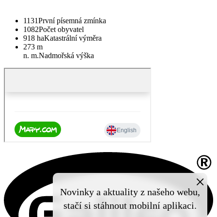
1131
První písemná zmínka
1082
Počet obyvatel
918 ha
Katastrální výměra
273 m
n. m.
Nadmořská výška
×
Novinky a aktuality z našeho webu,
stačí si stáhnout mobilní aplikaci.