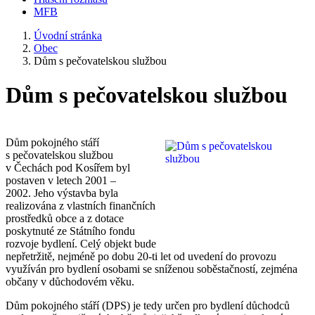
MFB
Úvodní stránka
Obec
Dům s pečovatelskou službou
Dům s pečovatelskou službou
Dům pokojného stáří
s pečovatelskou službou
v Čechách pod Kosířem byl
postaven v letech 2001 –
2002. Jeho výstavba byla
realizována z vlastních finančních
prostředků obce a z dotace
poskytnuté ze Státního fondu
rozvoje bydlení. Celý objekt bude
nepřetržitě, nejméně po dobu 20-ti let od uvedení do provozu
využíván pro bydlení osobami se sníženou soběstačností, zejména
občany v důchodovém věku.
Dům pokojného stáří (DPS) je tedy určen pro bydlení důchodců