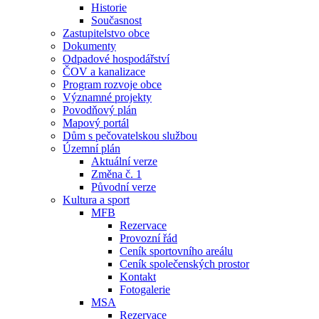
Historie
Současnost
Zastupitelstvo obce
Dokumenty
Odpadové hospodářství
ČOV a kanalizace
Program rozvoje obce
Významné projekty
Povodňový plán
Mapový portál
Dům s pečovatelskou službou
Územní plán
Aktuální verze
Změna č. 1
Původní verze
Kultura a sport
MFB
Rezervace
Provozní řád
Ceník sportovního areálu
Ceník společenských prostor
Kontakt
Fotogalerie
MSA
Rezervace