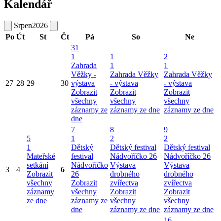
Kalendář
Srpen
2026
Po
Út
St
Čt
Pá
So
Ne
31
1
1
2
Zahrada
1
1
Věžky -
Zahrada Věžky
Zahrada Věžky
27
28
29
30
výstava
- výstava
- výstava
Zobrazit
Zobrazit
Zobrazit
všechny
všechny
všechny
záznamy ze
záznamy ze dne
záznamy ze dne
dne
7
8
9
5
1
2
2
1
Dětský
Dětský festival
Dětský festival
Mateřské
festival
Nádvoříčko 26
Nádvoříčko 26
setkání
Nádvoříčko
Výstava
Výstava
3
4
6
Zobrazit
26
drobného
drobného
všechny
Zobrazit
zvířectva
zvířectva
záznamy
všechny
Zobrazit
Zobrazit
ze dne
záznamy ze
všechny
všechny
dne
záznamy ze dne
záznamy ze dne
16