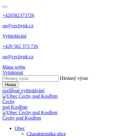
+420582373726
ou@cechypk.cz
Vyhledávání
+420 582 373 726
ou@cechypk.cz
Mapa webu
Vytisknout
Hledaný výraz
Hledat
rozšířené vyhledávání
Čechy
pod Kosířem
Čechy pod Kosířem
Obec
Charakteristika obce