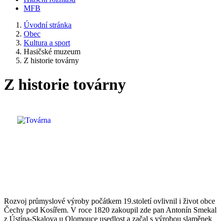
MFB
Úvodní stránka
Obec
Kultura a sport
Hasičské muzeum
Z historie továrny
Z historie továrny
Rozvoj průmyslové výroby počátkem 19.století ovlivnil i život obce
Čechy pod Kosířem. V roce 1820 zakoupil zde pan Antonín Smekal
z Ústína-Skalova u Olomouce usedlost a začal s výrobou slaměnek