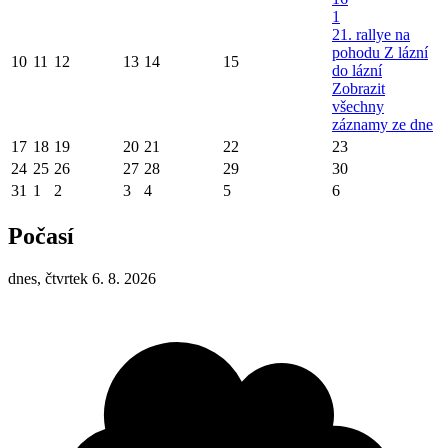
1
21. rallye na
pohodu Z lázní
10
11
12
13
14
15
do lázní
Zobrazit
všechny
záznamy ze dne
17
18
19
20
21
22
23
24
25
26
27
28
29
30
31
1
2
3
4
5
6
Počasí
dnes, čtvrtek 6. 8. 2026