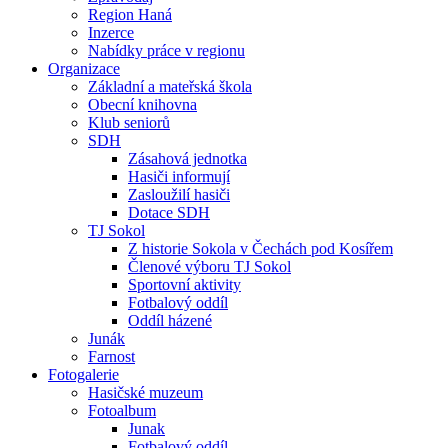
Region Haná
Inzerce
Nabídky práce v regionu
Organizace
Základní a mateřská škola
Obecní knihovna
Klub seniorů
SDH
Zásahová jednotka
Hasiči informují
Zasloužilí hasiči
Dotace SDH
TJ Sokol
Z historie Sokola v Čechách pod Kosířem
Členové výboru TJ Sokol
Sportovní aktivity
Fotbalový oddíl
Oddíl házené
Junák
Farnost
Fotogalerie
Hasičské muzeum
Fotoalbum
Junak
Fotbalový oddíl