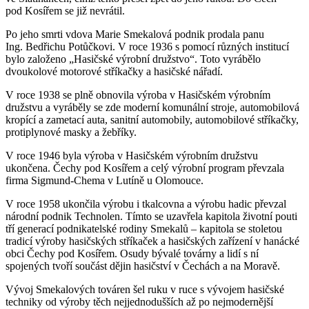
pod Kosířem se již nevrátil.
Po jeho smrti vdova Marie Smekalová podnik prodala panu
Ing. Bedřichu Potůčkovi. V roce 1936 s pomocí různých institucí
bylo založeno „Hasičské výrobní družstvo“. Toto vyrábělo
dvoukolové motorové stříkačky a hasičské nářadí.
V roce 1938 se plně obnovila výroba v Hasičském výrobním
družstvu a vyráběly se zde moderní komunální stroje, automobilová
kropící a zametací auta, sanitní automobily, automobilové stříkačky,
protiplynové masky a žebříky.
V roce 1946 byla výroba v Hasičském výrobním družstvu
ukončena. Čechy pod Kosířem a celý výrobní program převzala
firma Sigmund-Chema v Lutíně u Olomouce.
V roce 1958 ukončila výrobu i tkalcovna a výrobu hadic převzal
národní podnik Technolen. Tímto se uzavřela kapitola životní pouti
tří generací podnikatelské rodiny Smekalů – kapitola se stoletou
tradicí výroby hasičských stříkaček a hasičských zařízení v hanácké
obci Čechy pod Kosířem. Osudy bývalé továrny a lidí s ní
spojených tvoří součást dějin hasičství v Čechách a na Moravě.
Vývoj Smekalových továren šel ruku v ruce s vývojem hasičské
techniky od výroby těch nejjednodušších až po nejmodernější