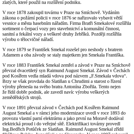
zlatých, které použil na rozšíření podniku.
V roce 1878 zakoupil továrnu v Praze na Smíchově. Vydáním
zákona o požární policii v roce 1876 se nařizovalo vybavit větší
vesnice a města hasebním nářadím. Firma Bratři Smekalové rozšířila
sortiment o čerpací vozy pro stavebnictví a komunální činnost,
sanitní a fekální vozy a veškeré druhy žebříků. Později rozšířila
výrobu o tělocvičné nářadí.
V roce 1879 se František Smekal rozešel pro neshody s bratrem
Adamem a oba závody se staly majetkem jen Smekala Františka.
V roce 1883 František Smekal zemřel a závod v Praze na Smíchově
převzal dvacetiletý syn Raimund August Smekal. Závod v Čechách
pod Kosířem vedla mladá vdova pod názvem „F.Smekala vdova“.
Brzy se však provdala do Slatiňan u Chrudimi a starost o řízení
výroby přenesla na svého bratra Antonína Zbořila. Tento nejen
že řídil dobře podnik, ale zavedl navíc výrobu veškerých
zemědělských strojů.
V roce 1891 převzal závod v Čechách pod Kosířem Raimund
August Smekal a v rámci jeho modernizace uvedl v roce 1893 do
provozu vlastní parní elektrárnu a jako první na Moravě dodával
elektrická proud i do veřejné sítě. Elektrifikaci továrny provedl
Ing.Bedřich Potůček ze Slatiňan. Raimund August Smekal zřídil