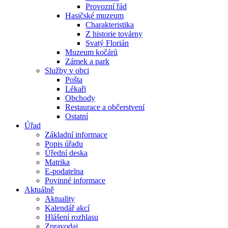
Provozní řád
Hasičské muzeum
Charakteristika
Z historie továrny
Svatý Florián
Muzeum kočárů
Zámek a park
Služby v obci
Pošta
Lékaři
Obchody
Restaurace a občerstvení
Ostatní
Úřad
Základní informace
Popis úřadu
Úřední deska
Matrika
E-podatelna
Povinné informace
Aktuálně
Aktuality
Kalendář akcí
Hlášení rozhlasu
Zpravodaj