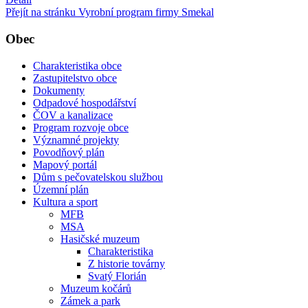
Přejít na stránku Vyrobní program firmy Smekal
Obec
Charakteristika obce
Zastupitelstvo obce
Dokumenty
Odpadové hospodářství
ČOV a kanalizace
Program rozvoje obce
Významné projekty
Povodňový plán
Mapový portál
Dům s pečovatelskou službou
Územní plán
Kultura a sport
MFB
MSA
Hasičské muzeum
Charakteristika
Z historie továrny
Svatý Florián
Muzeum kočárů
Zámek a park