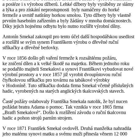
a posléze i s výrobou džberů. Lehké džbery byly vyráběny ze slámy
a lýka a pro získání neprostupnosti byly namáčeny do horké
fermeže a uvnitř natírány horkou smolou. Tyto džbery byly vlastně
prvním hasebním zařízením a byly žádány v mnoha domácnostech.
Díky jejich hojnému odbytu bylo nutno rozšířit výrobní dílny.
Antonín Smekal zakoupil pro tento účel další hospodářskou usedlost
a rozšířil se svým synem Františkem výrobu o dřevěné ruční
stříkačky a dřevěné berlovky.
V roce 1856 došlo při vaření fermeže k rozsáhlému požáru,
ke zničení dílen a k velké škodě na majetku. Během jednoho roku
se podařilo majiteli Smekalovi a synovi Františkovi vybudovat nové
výrobní prostory a v roce 1857 již vyrobit dvoupístovou ruční
čtyřkolovou stříkačku pro továrnu na tabákové výrobky
v Hodoníně. Tuto stříkačku dodala firma Smekal včetně příslušných
hadic, vyrobených na starých anglických tkalcovských stavech.
Časté požáry oslabovaly Františka Smekala natolik, že byl nucen
požádat bratra Adama o pomoc. Tak vznikla v roce 1865 firma
„Bratři Smekalové“. Došlo k rozšíření závodu o ruční tkalcovnu
hadic a pohon strojů parním strojem.
V roce 1871 František Smekal ovdověl. Druhá manželka nahradila
jeho malému synovi matku a svému muži přinesla věnem 12 000