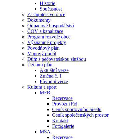
Historie
Současnost
Zastupitelstvo obce
Dokumenty
Odpadové hospodářství
ČOV a kanalizace
Program rozvoje obce
Významné projekty
Povodňový plán
Mapový portál
Dům s pečovatelskou službou
Územní plán
Aktuální verze
Změna č. 1
Původní verze
Kultura a sport
MFB
Rezervace
Provozní řád
Ceník sportovního areálu
Ceník společenských prostor
Kontakt
Fotogalerie
MSA
Rezervace