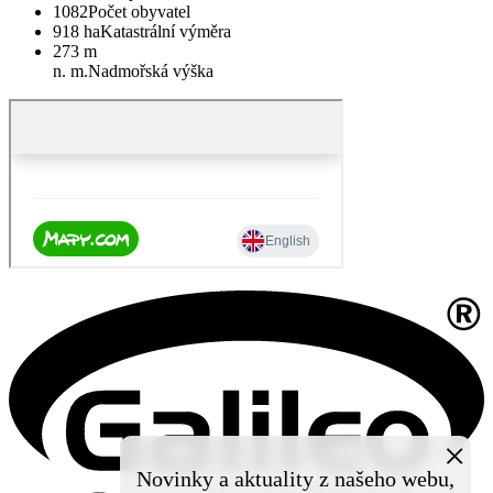
1082
Počet obyvatel
918 ha
Katastrální výměra
273 m
n. m.
Nadmořská výška
×
Novinky a aktuality z našeho webu,