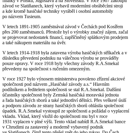
filiálky v Polsku, Jugoslávii a na Slovensku. V roce 1907 zakoupil
závod ve Slatiňanech, který vybavil moderními obráběcími stroji
a kde kromě hasičské techniky vyráběl i osobní automobily
po názvem Tusieum.
V letech 1891-1905 zaměstnával závod v Čechách pod Kosířem
přes 200 zaměstnanců. Přestože byl o výrobky značný zájem, začal
se projevovat nedostatek financí, zapříčiněný splátkovým prodejem
a také nákupem materiálu na úvěr.
V letech 1914-1918 byla zatavena výroba hasičských stříkaček a v
důsledku převedení podniku na válečnou výrobu se prováděly
pouze opravy. V roce 1918 byly všechny závody R.A.Smekal
převedeny na společnost s ručením omezeným.
V roce 1927 bylo výnosem ministerstva povoleno zřízení akciové
společnosti pod názvem „Hasičské závody a.s.“ Hlavním
podílníkem a ředitelem společnosti se stal R.A.Smekal. Dalšími
účastníky společnosti byly Zemská hasičská moravská jednota
a řada hasičských sborů a také jednotliví dělníci. Přes veškeré úsilí
a podporu závodu ze strany hasičských sborů ohlásila společnost
úpadek. R.A.Smekal vystoupil ze společnosti a požádal o vyplacení
vkladu. Vklad, který vložil do společnosti mu byl v roce
1931 vyplacen v plné výši. Tento vklad nabídl R.A.Smekal bance
v Chrudimi za zastavený a moderně vybavený podnik
ve Slatiňanech, čímž tento přešel zpět do jeho rukou. Do Čech