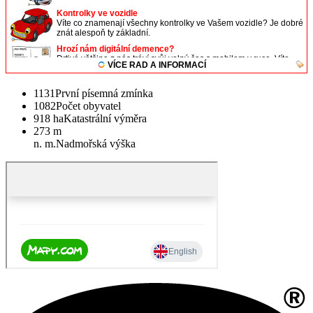
1131
První písemná zmínka
1082
Počet obyvatel
918 ha
Katastrální výměra
273 m
n. m.
Nadmořská výška