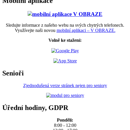
Mobilní aplikace
Sledujte informace z našeho webu na svých chytrých telefonech.
Využívejte naši novou
mobilní aplikaci – V OBRAZE.
Volně ke stažení:
Senioři
Zjednodušená verze stránek nejen pro seniory
Úřední hodiny, GDPR
Pondělí:
8:00 - 12:00