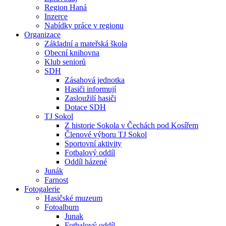
Region Haná
Inzerce
Nabídky práce v regionu
Organizace
Základní a mateřská škola
Obecní knihovna
Klub seniorů
SDH
Zásahová jednotka
Hasiči informují
Zasloužilí hasiči
Dotace SDH
TJ Sokol
Z historie Sokola v Čechách pod Kosířem
Členové výboru TJ Sokol
Sportovní aktivity
Fotbalový oddíl
Oddíl házené
Junák
Farnost
Fotogalerie
Hasičské muzeum
Fotoalbum
Junak
Fotbalový oddíl