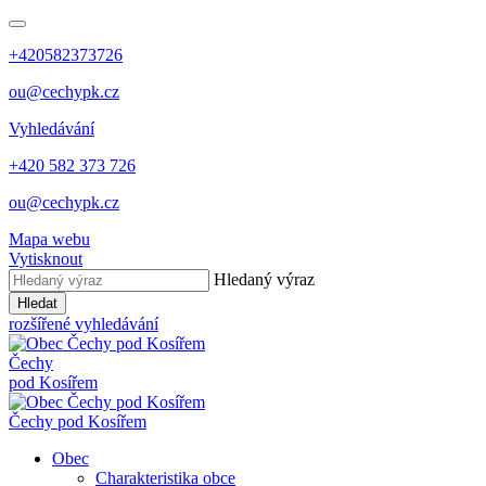
+420582373726
ou@cechypk.cz
Vyhledávání
+420 582 373 726
ou@cechypk.cz
Mapa webu
Vytisknout
Hledaný výraz
Hledat
rozšířené vyhledávání
Čechy
pod Kosířem
Čechy pod Kosířem
Obec
Charakteristika obce