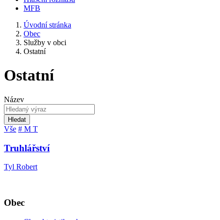
MFB
Úvodní stránka
Obec
Služby v obci
Ostatní
Ostatní
Název
Hledat
Vše
#
M
T
Truhlářství
Tyl Robert
Obec