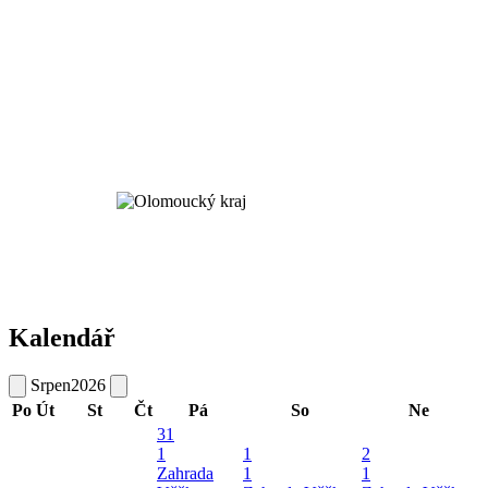
Kalendář
Srpen
2026
Po
Út
St
Čt
Pá
So
Ne
31
1
1
2
Zahrada
1
1