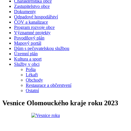
Charakteristika obce
Zastupitelstvo obce
Dokumenty
Odpadové hospodářství
ČOV a kanalizace
Program rozvoje obce
Významné projekty
Povodňový plán
Mapový portál
Dům s pečovatelskou službou
Územní plán
Kultura a sport
Služby v obci
Pošta
Lékaři
Obchody
Restaurace a občerstvení
Ostatní
Vesnice Olomouckého kraje roku 2023