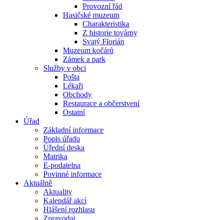
Provozní řád
Hasičské muzeum
Charakteristika
Z historie továrny
Svatý Florián
Muzeum kočárů
Zámek a park
Služby v obci
Pošta
Lékaři
Obchody
Restaurace a občerstvení
Ostatní
Úřad
Základní informace
Popis úřadu
Úřední deska
Matrika
E-podatelna
Povinné informace
Aktuálně
Aktuality
Kalendář akcí
Hlášení rozhlasu
Zpravodaj