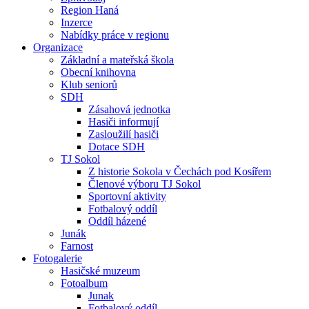
Region Haná
Inzerce
Nabídky práce v regionu
Organizace
Základní a mateřská škola
Obecní knihovna
Klub seniorů
SDH
Zásahová jednotka
Hasiči informují
Zasloužilí hasiči
Dotace SDH
TJ Sokol
Z historie Sokola v Čechách pod Kosířem
Členové výboru TJ Sokol
Sportovní aktivity
Fotbalový oddíl
Oddíl házené
Junák
Farnost
Fotogalerie
Hasičské muzeum
Fotoalbum
Junak
Fotbalový oddíl