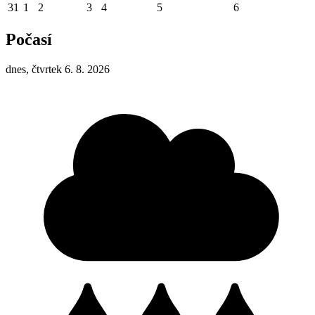
31
1
2
3
4
5
6
Počasí
dnes, čtvrtek 6. 8. 2026