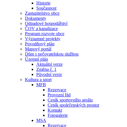
Historie
Současnost
Zastupitelstvo obce
Dokumenty
Odpadové hospodářství
ČOV a kanalizace
Program rozvoje obce
Významné projekty
Povodňový plán
Mapový portál
Dům s pečovatelskou službou
Územní plán
Aktuální verze
Změna č. 1
Původní verze
Kultura a sport
MFB
Rezervace
Provozní řád
Ceník sportovního areálu
Ceník společenských prostor
Kontakt
Fotogalerie
MSA
Rezervace