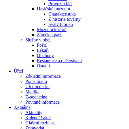
Provozní řád
Hasičské muzeum
Charakteristika
Z historie továrny
Svatý Florián
Muzeum kočárů
Zámek a park
Služby v obci
Pošta
Lékaři
Obchody
Restaurace a občerstvení
Ostatní
Úřad
Základní informace
Popis úřadu
Úřední deska
Matrika
E-podatelna
Povinné informace
Aktuálně
Aktuality
Kalendář akcí
Hlášení rozhlasu
Zpravodaj