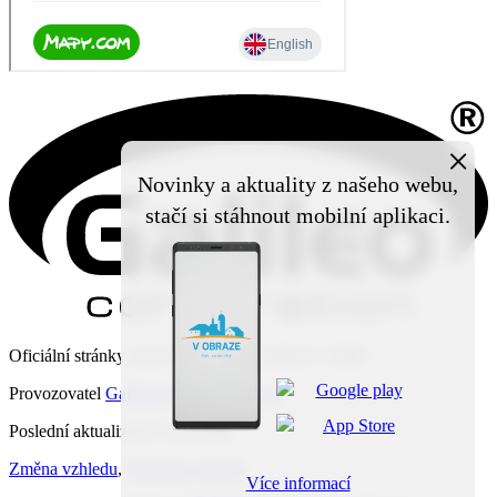
×
Novinky a aktuality z našeho webu,
stačí si stáhnout mobilní aplikaci.
Oficiální stránky obce Čechy pod Kosířem © 2026
Provozovatel
Galileo Corporation s.r.o.
Poslední aktualizace: 5. 8. 2026
Změna vzhledu
,
Struktura stránek
Více informací