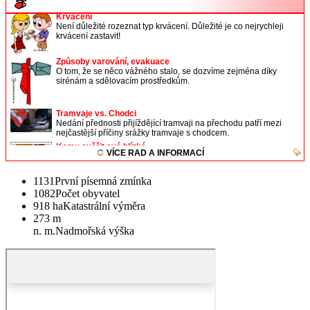
1131
První písemná zmínka
1082
Počet obyvatel
918 ha
Katastrální výměra
273 m
n. m.
Nadmořská výška