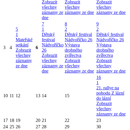
Zobrazit
Zobrazit
Zobrazit
všechny
všechny
všechny
záznamy ze
záznamy ze dne
záznamy ze dne
dne
7
8
9
5
1
2
2
1
Dětský
Dětský festival
Dětský festival
Mateřské
festival
Nádvoříčko 26
Nádvoříčko 26
setkání
Nádvoříčko
Výstava
Výstava
3
4
6
Zobrazit
26
drobného
drobného
všechny
Zobrazit
zvířectva
zvířectva
záznamy
všechny
Zobrazit
Zobrazit
ze dne
záznamy ze
všechny
všechny
dne
záznamy ze dne
záznamy ze dne
16
1
21. rallye na
pohodu Z lázní
10
11
12
13
14
15
do lázní
Zobrazit
všechny
záznamy ze dne
17
18
19
20
21
22
23
24
25
26
27
28
29
30