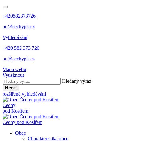
+420582373726
ou@cechypk.cz
Vyhledávání
+420 582 373 726
ou@cechypk.cz
Mapa webu
Vytisknout
Hledaný výraz
Hledat
rozšířené vyhledávání
Čechy
pod Kosířem
Čechy pod Kosířem
Obec
Charakteristika obce