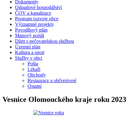
Dokumenty
Odpadové hospodářství
ČOV a kanalizace
Program rozvoje obce
Významné projekty
Povodňový plán
Mapový portál
Dům s pečovatelskou službou
Územní plán
Kultura a sport
Služby v obci
Pošta
Lékaři
Obchody
Restaurace a občerstvení
Ostatní
Vesnice Olomouckého kraje roku 2023