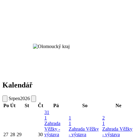
Kalendář
Srpen
2026
Po
Út
St
Čt
Pá
So
Ne
31
1
1
2
Zahrada
1
1
Věžky -
Zahrada Věžky
Zahrada Věžky
27
28
29
30
výstava
- výstava
- výstava