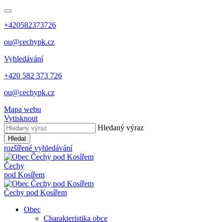
+420582373726
ou@cechypk.cz
Vyhledávání
+420 582 373 726
ou@cechypk.cz
Mapa webu
Vytisknout
Hledaný výraz
Hledat
rozšířené vyhledávání
Čechy
pod Kosířem
Čechy pod Kosířem
Obec
Charakteristika obce