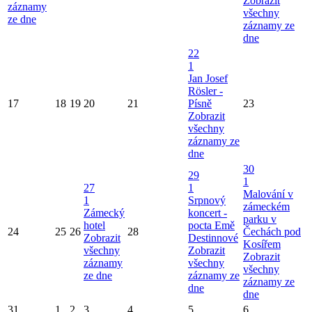
Zobrazit
záznamy
všechny
ze dne
záznamy ze
dne
22
1
Jan Josef
Rösler -
17
18
19
20
21
Písně
23
Zobrazit
všechny
záznamy ze
dne
30
29
1
27
1
Malování v
1
Srpnový
zámeckém
Zámecký
koncert -
parku v
hotel
pocta Emě
24
25
26
28
Čechách pod
Zobrazit
Destinnové
Kosířem
všechny
Zobrazit
Zobrazit
záznamy
všechny
všechny
ze dne
záznamy ze
záznamy ze
dne
dne
31
1
2
3
4
5
6