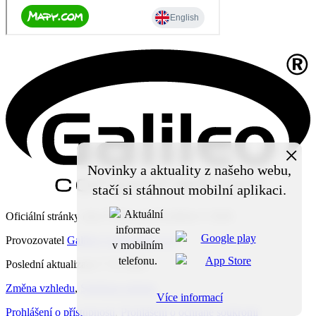
×
Novinky a aktuality z našeho webu,
stačí si stáhnout mobilní aplikaci.
Oficiální stránky obce Čechy pod Kosířem © 2026
Provozovatel
Galileo Corporation s.r.o.
Poslední aktualizace: 7. 8. 2026
Změna vzhledu
,
Struktura stránek
Více informací
Prohlášení o přístupnosti
,
Prohlášení o ochraně soukromí