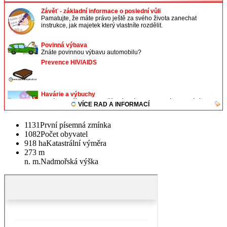
1131
První písemná zmínka
1082
Počet obyvatel
918 ha
Katastrální výměra
273 m
n. m.
Nadmořská výška