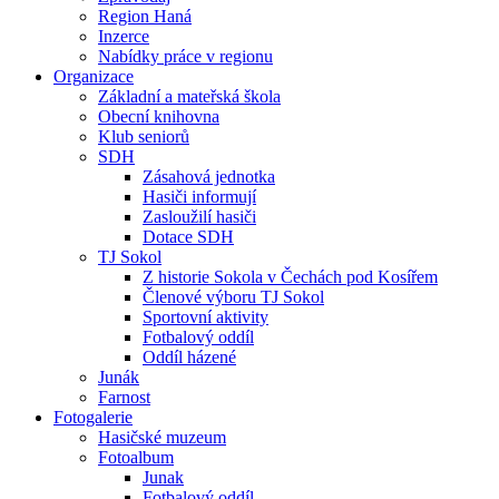
Region Haná
Inzerce
Nabídky práce v regionu
Organizace
Základní a mateřská škola
Obecní knihovna
Klub seniorů
SDH
Zásahová jednotka
Hasiči informují
Zasloužilí hasiči
Dotace SDH
TJ Sokol
Z historie Sokola v Čechách pod Kosířem
Členové výboru TJ Sokol
Sportovní aktivity
Fotbalový oddíl
Oddíl házené
Junák
Farnost
Fotogalerie
Hasičské muzeum
Fotoalbum
Junak
Fotbalový oddíl