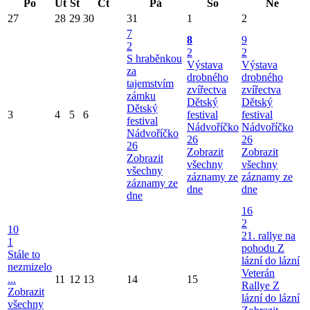
Po
Út
St
Čt
Pá
So
Ne
27
28
29
30
31
1
2
7
8
9
2
2
2
S hraběnkou
Výstava
Výstava
za
drobného
drobného
tajemstvím
zvířectva
zvířectva
zámku
Dětský
Dětský
Dětský
3
4
5
6
festival
festival
festival
Nádvoříčko
Nádvoříčko
Nádvoříčko
26
26
26
Zobrazit
Zobrazit
Zobrazit
všechny
všechny
všechny
záznamy ze
záznamy ze
záznamy ze
dne
dne
dne
16
2
10
21. rallye na
1
pohodu Z
Stále to
lázní do lázní
nezmizelo
Veterán
...
11
12
13
14
15
Rallye Z
Zobrazit
lázní do lázní
všechny