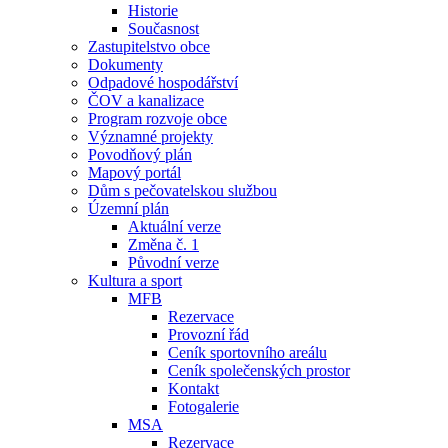
Historie
Současnost
Zastupitelstvo obce
Dokumenty
Odpadové hospodářství
ČOV a kanalizace
Program rozvoje obce
Významné projekty
Povodňový plán
Mapový portál
Dům s pečovatelskou službou
Územní plán
Aktuální verze
Změna č. 1
Původní verze
Kultura a sport
MFB
Rezervace
Provozní řád
Ceník sportovního areálu
Ceník společenských prostor
Kontakt
Fotogalerie
MSA
Rezervace