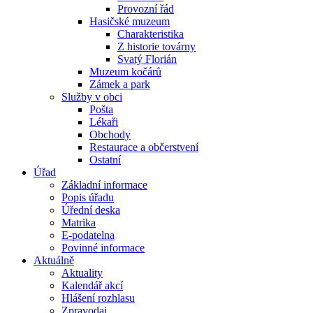
Provozní řád
Hasičské muzeum
Charakteristika
Z historie továrny
Svatý Florián
Muzeum kočárů
Zámek a park
Služby v obci
Pošta
Lékaři
Obchody
Restaurace a občerstvení
Ostatní
Úřad
Základní informace
Popis úřadu
Úřední deska
Matrika
E-podatelna
Povinné informace
Aktuálně
Aktuality
Kalendář akcí
Hlášení rozhlasu
Zpravodaj