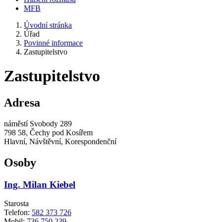
MFB
Úvodní stránka
Úřad
Povinné informace
Zastupitelstvo
Zastupitelstvo
Adresa
náměstí Svobody 289
798 58, Čechy pod Kosířem
Hlavní, Návštěvní, Korespondenční
Osoby
Ing. Milan Kiebel
Starosta
Telefon:
582 373 726
Mobil:
736 750 239