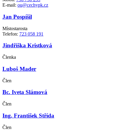
E-mail:
ou@cechypk.cz
Jan Pospíšil
Místostarosta
Telefon:
723 058 191
Jindřiška Kristková
Členka
Luboš Mader
Člen
Bc. Iveta Slámová
Člen
Ing. František Střída
Člen