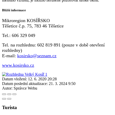
menšího vzrůstu, je možno nerušeně pozorovat široké okolí.
Bližší informace
Mikroregion KOSÍŘSKO
Těšetice č.p. 75, 783 46 Těšetice
Tel.: 606 329 049
Tel. na rozhlednu: 602 819 891 (pouze v době otevření
rozhledny)
E-mail:
kosirsko@seznam.cz
www.kosirsko.cz
Datum vložení:
12. 6. 2020 20:28
Datum poslední aktualizace:
21. 3. 2024 9:50
Autor:
Správce Webu
Turista