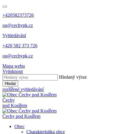
+420582373726
ou@cechypk.cz
Vyhledávání
+420 582 373 726
ou@cechypk.cz
Mapa webu
Vytisknout
Hledaný výraz
Hledat
rozšířené vyhledávání
Čechy
pod Kosířem
Čechy pod Kosířem
Obec
Charakteristika obce