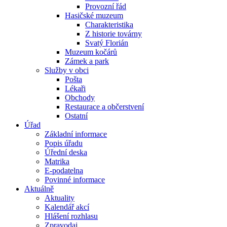
Provozní řád
Hasičské muzeum
Charakteristika
Z historie továrny
Svatý Florián
Muzeum kočárů
Zámek a park
Služby v obci
Pošta
Lékaři
Obchody
Restaurace a občerstvení
Ostatní
Úřad
Základní informace
Popis úřadu
Úřední deska
Matrika
E-podatelna
Povinné informace
Aktuálně
Aktuality
Kalendář akcí
Hlášení rozhlasu
Zpravodaj