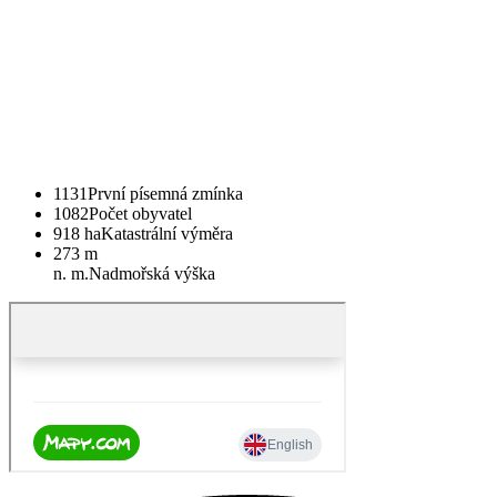
1131
První písemná zmínka
1082
Počet obyvatel
918 ha
Katastrální výměra
273 m
n. m.
Nadmořská výška