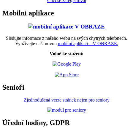
Chci se zaregistrovat
Mobilní aplikace
Sledujte informace z našeho webu na svých chytrých telefonech.
Využívejte naši novou
mobilní aplikaci – V OBRAZE.
Volně ke stažení:
Senioři
Zjednodušená verze stránek nejen pro seniory
Úřední hodiny, GDPR