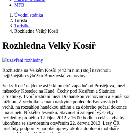
MFB
Úvodní stránka
Turista
Turistika
Rozhledna Velký Kosíř
Rozhledna Velký Kosíř
Rozhledna na Velkém Kosíři (442 m n.m.) stojí navrcholu
nejjižnějšího výběžku Bouzovské vrchoviny.
Velký Kosíř najdeme asi 9 kilometrů západně od Prostějova, mezi
městečky Kostelec na Hané, Čechy pod Kosířem a Slatinice
a Slatinky. Tvoří rozhraní mezi Drahanskou vrchovinou a Hanáckou
nížinou. Z vrcholku se nám naskytne pohled do Bouzovských
vrchů, na rozsáhlou hanáckou nížinu a za dobrého počasí dokonce
i na siluetu Nízkého Jeseníku. Slavnostní zahájení výstavby
rozhledny proběhlo 12. října 2012 v 16.00 hodin a celá stavba byla
ukončena se slavnostním otevřením 22. června 2013. Lesy ČR
přislíbily podporu v podobě úpravy okolí a doplnění mobiliáře