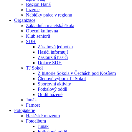
Region Haná
Inzerce
Nabídky práce v regionu
Organizace
Základní a mateřská škola
Obecní knihovna
Klub seniorů
SDH
Zásahová jednotka
Hasiči informují
Zasloužilí hasiči
Dotace SDH
TJ Sokol
Z historie Sokola v Čechách pod Kosířem
Členové výboru TJ Sokol
Sportovní aktivity
Fotbalový oddíl
Oddíl házené
Junák
Farnost
Fotogalerie
Hasičské muzeum
Fotoalbum
Junak
Fotbalový oddíl