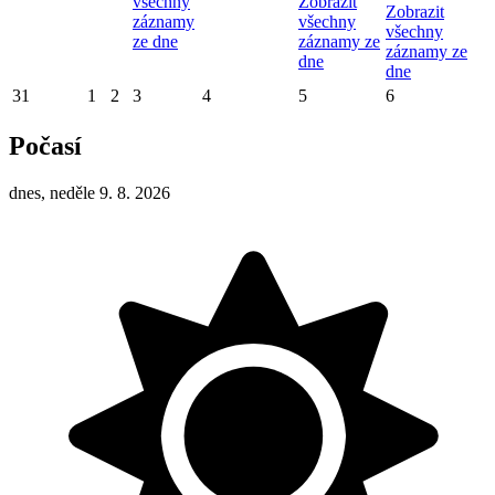
všechny
Zobrazit
Zobrazit
záznamy
všechny
všechny
ze dne
záznamy ze
záznamy ze
dne
dne
31
1
2
3
4
5
6
Počasí
dnes, neděle 9. 8. 2026