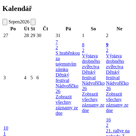
Kalendář
Srpen
2026
Po
Út
St
Čt
Pá
So
Ne
27
28
29
30
31
1
2
7
8
9
2
2
2
S hraběnkou
Výstava
Výstava
za
drobného
drobného
tajemstvím
zvířectva
zvířectva
zámku
Dětský
Dětský
Dětský
3
4
5
6
festival
festival
festival
Nádvoříčko
Nádvoříčko
Nádvoříčko
26
26
26
Zobrazit
Zobrazit
Zobrazit
všechny
všechny
všechny
záznamy ze
záznamy ze
záznamy ze
dne
dne
dne
16
2
10
21. rallye na
1