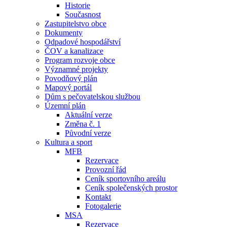
Historie
Současnost
Zastupitelstvo obce
Dokumenty
Odpadové hospodářství
ČOV a kanalizace
Program rozvoje obce
Významné projekty
Povodňový plán
Mapový portál
Dům s pečovatelskou službou
Územní plán
Aktuální verze
Změna č. 1
Původní verze
Kultura a sport
MFB
Rezervace
Provozní řád
Ceník sportovního areálu
Ceník společenských prostor
Kontakt
Fotogalerie
MSA
Rezervace