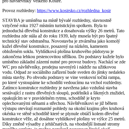
pro návštěvníky Velkého Kosíře.
Provoz rozhledny:
https://www.kosirsko.cz/rozhledna_kosir
STAVBA je umístěna na místě bývalé rozhledny, slavnostně
vztyčené roku 1927 místním turistickým spolkem. Byla to
jednoduchá dřevěná konstrukce a dosahovala výšky 26 metrů. Tato
rozhledna zde stála až do roku 1939, kdy musela být pro špatný
technický stav odstraněna. Novostavba je ztvárněna jako komolý
kužel dřevěné konstrukce, posazený na nízkém, kamenem
obloženém soklu. Vyhlídková plošina kruhového půdorysu je
zakončena lehkou prstencovitou stříškou. Do podstavy kužele bylo
umístěno základní zázemí nutné pro provoz budovy. Nachází se zde
WC pro návštěvníky, prodejna suvenýrů i nádrže na užitkovou
vodu. Odpad ze sociálního zařízení bude sveden do jímky nedaleko
místa stavby. Po obvodu podstavy se vine venkovní točitá rampa,
po které vystoupáme ke schodišti vedoucímu na vrchol rozhledny.
Zatímco konstrukce rozhledny je navržena jako vzdušná stavba
sestávající z rastru dřevěných sloupů, podélníků a šikmých ztužidel,
opakujícím se v pravidelném rytmu, schodiště je kryto
oplechovanými stěnami a střechou. Návštěvníkovi se již během
výstupu otevírají rozmanité pohledy na okolní krajinu přes kruhová
okénka ve stěně schodiště které se plynule obtáčí kolem dřevěné
konstrukce věže, až dosáhne vyhlídkové plošiny ve výšce 25 metrů.
Díky změně výsadby z jehličnatých, na vhodnější listnaté stromy