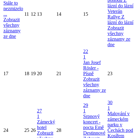
pohodu Z
Stále to
lázní do lázní
nezmizelo
Veterán
...
11
12
13
14
15
Rallye Z
Zobrazit
lázní do lázní
všechny
Zobrazit
záznamy
všechny
ze dne
záznamy ze
dne
22
1
Jan Josef
Rösler -
17
18
19
20
21
Písně
23
Zobrazit
všechny
záznamy ze
dne
30
29
1
27
1
Malování v
1
Srpnový
zámeckém
Zámecký
koncert -
parku v
hotel
pocta Emě
24
25
26
28
Čechách pod
Zobrazit
Destinnové
Kosířem