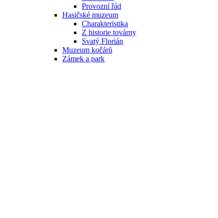
Provozní řád
Hasičské muzeum
Charakteristika
Z historie továrny
Svatý Florián
Muzeum kočárů
Zámek a park
Služby v obci
Pošta
Lékaři
Obchody
Restaurace a občerstvení
Ostatní
Úřad
Základní informace
Popis úřadu
Úřední deska
Matrika
E-podatelna
Povinné informace
Aktuálně
Aktuality
Kalendář akcí
Hlášení rozhlasu
Zpravodaj