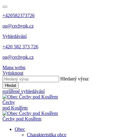
+420582373726
ou@cechypk.cz
Vyhledávání
+420 582 373 726
ou@cechypk.cz
Mapa webu
Vytisknout
Hledaný výraz
Hledat
rozšířené vyhledávání
Čechy
pod Kosířem
Čechy pod Kosířem
Obec
Charakteristika obce