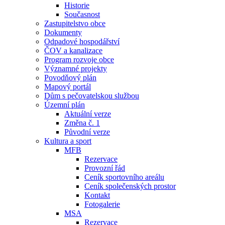
Historie
Současnost
Zastupitelstvo obce
Dokumenty
Odpadové hospodářství
ČOV a kanalizace
Program rozvoje obce
Významné projekty
Povodňový plán
Mapový portál
Dům s pečovatelskou službou
Územní plán
Aktuální verze
Změna č. 1
Původní verze
Kultura a sport
MFB
Rezervace
Provozní řád
Ceník sportovního areálu
Ceník společenských prostor
Kontakt
Fotogalerie
MSA
Rezervace