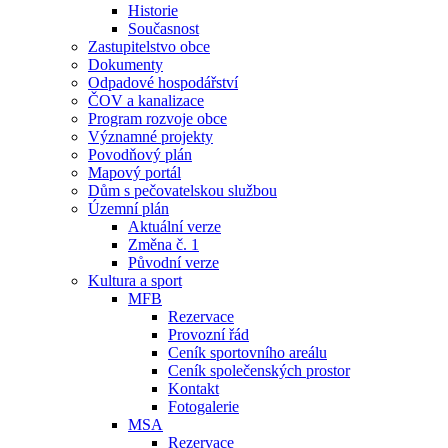
Historie
Současnost
Zastupitelstvo obce
Dokumenty
Odpadové hospodářství
ČOV a kanalizace
Program rozvoje obce
Významné projekty
Povodňový plán
Mapový portál
Dům s pečovatelskou službou
Územní plán
Aktuální verze
Změna č. 1
Původní verze
Kultura a sport
MFB
Rezervace
Provozní řád
Ceník sportovního areálu
Ceník společenských prostor
Kontakt
Fotogalerie
MSA
Rezervace