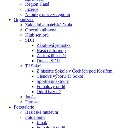
Region Haná
Inzerce
Nabídky práce v regionu
Organizace
Základní a mateřská škola
Obecní knihovna
Klub seniorů
SDH
Zásahová jednotka
Hasiči informují
Zasloužilí hasiči
Dotace SDH
TJ Sokol
Z historie Sokola v Čechách pod Kosířem
Členové výboru TJ Sokol
Sportovní aktivity
Fotbalový oddíl
Oddíl házené
Junák
Farnost
Fotogalerie
Hasičské muzeum
Fotoalbum
Junak
Fotbalový oddíl