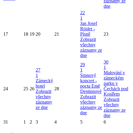
záznamy ze
dne
22
1
Jan Josef
Rösler -
17
18
19
20
21
Písně
23
Zobrazit
všechny
záznamy ze
dne
30
29
1
27
1
Malování v
1
Srpnový
zámeckém
Zámecký
koncert -
parku v
hotel
pocta Emě
24
25
26
28
Čechách pod
Zobrazit
Destinnové
Kosířem
všechny
Zobrazit
Zobrazit
záznamy
všechny
všechny
ze dne
záznamy ze
záznamy ze
dne
dne
31
1
2
3
4
5
6