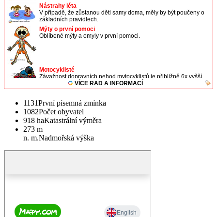
1131
První písemná zmínka
1082
Počet obyvatel
918 ha
Katastrální výměra
273 m
n. m.
Nadmořská výška