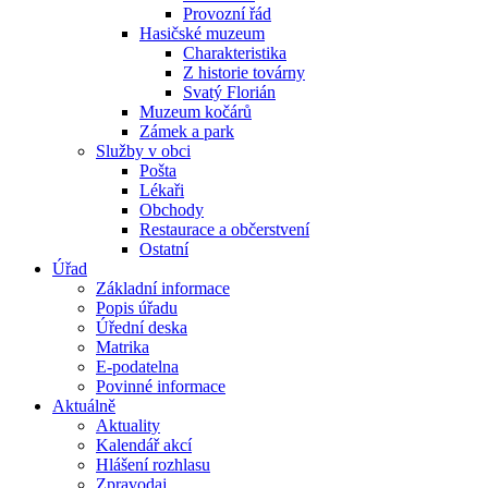
Provozní řád
Hasičské muzeum
Charakteristika
Z historie továrny
Svatý Florián
Muzeum kočárů
Zámek a park
Služby v obci
Pošta
Lékaři
Obchody
Restaurace a občerstvení
Ostatní
Úřad
Základní informace
Popis úřadu
Úřední deska
Matrika
E-podatelna
Povinné informace
Aktuálně
Aktuality
Kalendář akcí
Hlášení rozhlasu
Zpravodaj