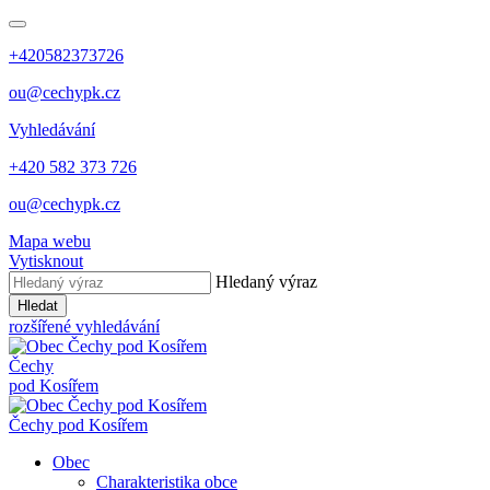
+420582373726
ou@cechypk.cz
Vyhledávání
+420 582 373 726
ou@cechypk.cz
Mapa webu
Vytisknout
Hledaný výraz
Hledat
rozšířené vyhledávání
Čechy
pod Kosířem
Čechy pod Kosířem
Obec
Charakteristika obce