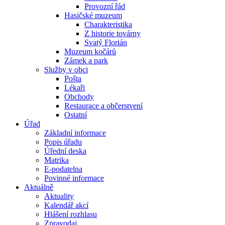
Provozní řád
Hasičské muzeum
Charakteristika
Z historie továrny
Svatý Florián
Muzeum kočárů
Zámek a park
Služby v obci
Pošta
Lékaři
Obchody
Restaurace a občerstvení
Ostatní
Úřad
Základní informace
Popis úřadu
Úřední deska
Matrika
E-podatelna
Povinné informace
Aktuálně
Aktuality
Kalendář akcí
Hlášení rozhlasu
Zpravodaj