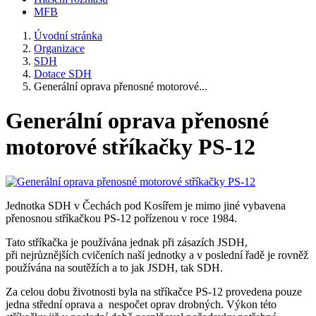
MFB
Úvodní stránka
Organizace
SDH
Dotace SDH
Generální oprava přenosné motorové...
Generální oprava přenosné
motorové stříkačky PS-12
Jednotka SDH v Čechách pod Kosířem je mimo jiné vybavena
přenosnou stříkačkou PS-12 pořízenou v roce 1984.
Tato stříkačka je používána jednak při zásazích JSDH,
při nejrůznějších cvičeních naší jednotky a v poslední řadě je rovněž
používána na soutěžích a to jak JSDH, tak SDH.
Za celou dobu životnosti byla na stříkačce PS-12 provedena pouze
jedna střední oprava a nespočet oprav drobných. Výkon této