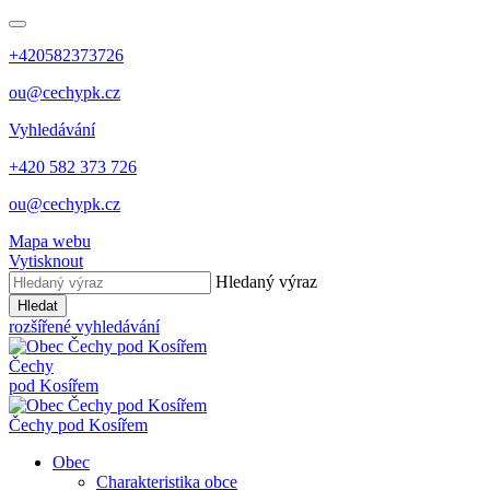
+420582373726
ou@cechypk.cz
Vyhledávání
+420 582 373 726
ou@cechypk.cz
Mapa webu
Vytisknout
Hledaný výraz
Hledat
rozšířené vyhledávání
Čechy
pod Kosířem
Čechy pod Kosířem
Obec
Charakteristika obce