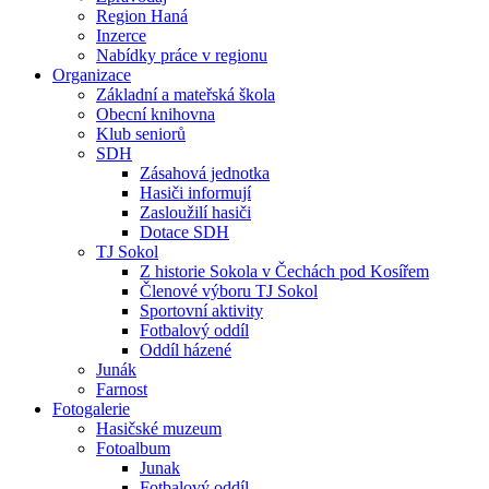
Region Haná
Inzerce
Nabídky práce v regionu
Organizace
Základní a mateřská škola
Obecní knihovna
Klub seniorů
SDH
Zásahová jednotka
Hasiči informují
Zasloužilí hasiči
Dotace SDH
TJ Sokol
Z historie Sokola v Čechách pod Kosířem
Členové výboru TJ Sokol
Sportovní aktivity
Fotbalový oddíl
Oddíl házené
Junák
Farnost
Fotogalerie
Hasičské muzeum
Fotoalbum
Junak
Fotbalový oddíl