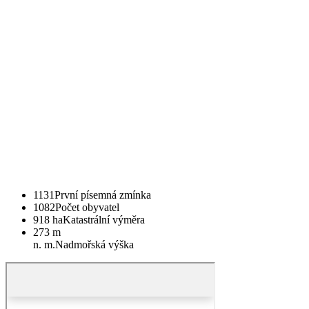
1131
První písemná zmínka
1082
Počet obyvatel
918 ha
Katastrální výměra
273 m
n. m.
Nadmořská výška