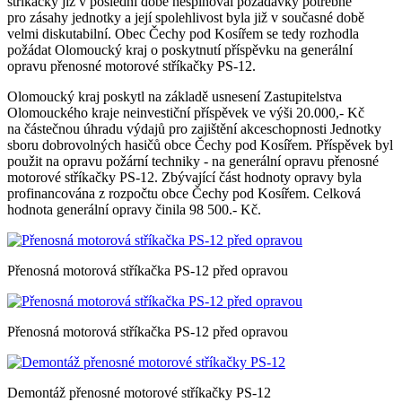
stříkačky již v poslední době nesplňoval požadavky potřebné
pro zásahy jednotky a její spolehlivost byla již v současné době
velmi diskutabilní. Obec Čechy pod Kosířem se tedy rozhodla
požádat Olomoucký kraj o poskytnutí příspěvku na generální
opravu přenosné motorové stříkačky PS-12.
Olomoucký kraj poskytl na základě usnesení Zastupitelstva
Olomouckého kraje neinvestiční příspěvek ve výši 20.000,- Kč
na částečnou úhradu výdajů pro zajištění akceschopnosti Jednotky
sboru dobrovolných hasičů obce Čechy pod Kosířem. Příspěvek byl
použit na opravu požární techniky - na generální opravu přenosné
motorové stříkačky PS-12. Zbývající část hodnoty opravy byla
profinancována z rozpočtu obce Čechy pod Kosířem. Celková
hodnota generální opravy činila 98 500.- Kč.
Přenosná motorová stříkačka PS-12 před opravou
Přenosná motorová stříkačka PS-12 před opravou
Demontáž přenosné motorové stříkačky PS-12