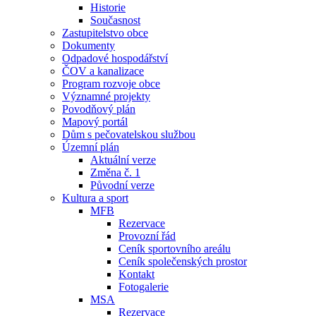
Historie
Současnost
Zastupitelstvo obce
Dokumenty
Odpadové hospodářství
ČOV a kanalizace
Program rozvoje obce
Významné projekty
Povodňový plán
Mapový portál
Dům s pečovatelskou službou
Územní plán
Aktuální verze
Změna č. 1
Původní verze
Kultura a sport
MFB
Rezervace
Provozní řád
Ceník sportovního areálu
Ceník společenských prostor
Kontakt
Fotogalerie
MSA
Rezervace