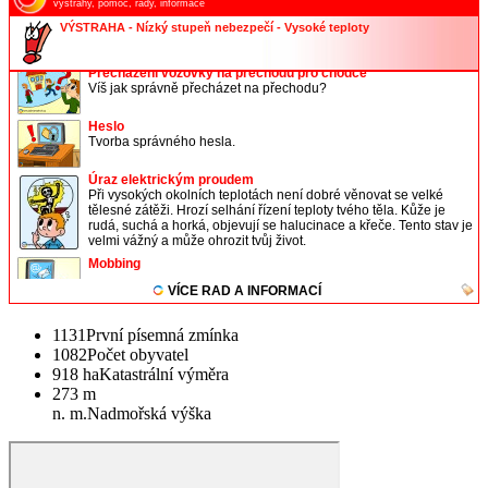
1131
První písemná zmínka
1082
Počet obyvatel
918 ha
Katastrální výměra
273 m
n. m.
Nadmořská výška