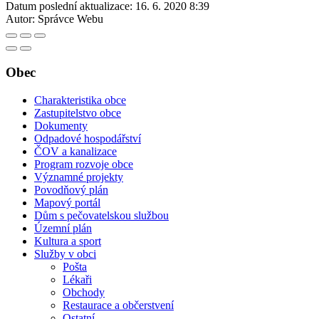
Datum poslední aktualizace:
16. 6. 2020 8:39
Autor:
Správce Webu
Obec
Charakteristika obce
Zastupitelstvo obce
Dokumenty
Odpadové hospodářství
ČOV a kanalizace
Program rozvoje obce
Významné projekty
Povodňový plán
Mapový portál
Dům s pečovatelskou službou
Územní plán
Kultura a sport
Služby v obci
Pošta
Lékaři
Obchody
Restaurace a občerstvení
Ostatní