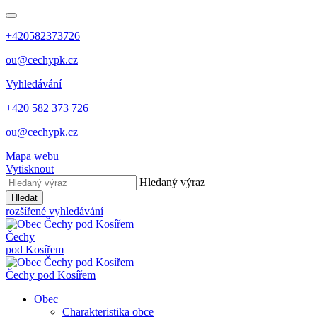
+420582373726
ou@cechypk.cz
Vyhledávání
+420 582 373 726
ou@cechypk.cz
Mapa webu
Vytisknout
Hledaný výraz
Hledat
rozšířené vyhledávání
Čechy
pod Kosířem
Čechy pod Kosířem
Obec
Charakteristika obce