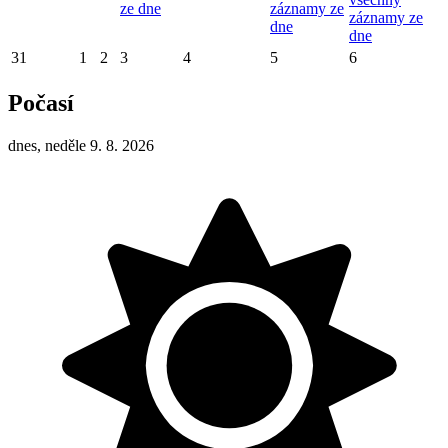
ze dne
záznamy ze
záznamy ze
dne
dne
31
1
2
3
4
5
6
Počasí
dnes, neděle 9. 8. 2026