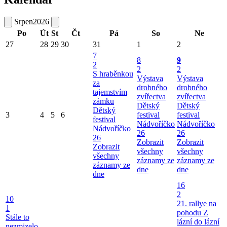
Srpen
2026
Po
Út
St
Čt
Pá
So
Ne
27
28
29
30
31
1
2
7
8
9
2
2
2
S hraběnkou
Výstava
Výstava
za
drobného
drobného
tajemstvím
zvířectva
zvířectva
zámku
Dětský
Dětský
Dětský
3
4
5
6
festival
festival
festival
Nádvoříčko
Nádvoříčko
Nádvoříčko
26
26
26
Zobrazit
Zobrazit
Zobrazit
všechny
všechny
všechny
záznamy ze
záznamy ze
záznamy ze
dne
dne
dne
16
2
10
21. rallye na
1
pohodu Z
Stále to
lázní do lázní
nezmizelo