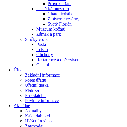
Provozní řád
Hasičské muzeum
Charakteristika
Z historie továrny
Svatý Florián
Muzeum kočárů
Zámek a park
Služby v obci
Pošta
Lékaři
Obchody
Restaurace a občerstvení
Ostatní
Úřad
Základní informace
Popis úřadu
Úřední deska
Matrika
E-podatelna
Povinné informace
Aktuálně
Aktuality
Kalendář akcí
Hlášení rozhlasu
Zpravodaj