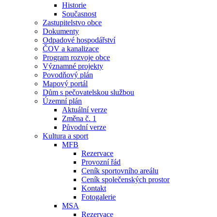
Historie
Současnost
Zastupitelstvo obce
Dokumenty
Odpadové hospodářství
ČOV a kanalizace
Program rozvoje obce
Významné projekty
Povodňový plán
Mapový portál
Dům s pečovatelskou službou
Územní plán
Aktuální verze
Změna č. 1
Původní verze
Kultura a sport
MFB
Rezervace
Provozní řád
Ceník sportovního areálu
Ceník společenských prostor
Kontakt
Fotogalerie
MSA
Rezervace