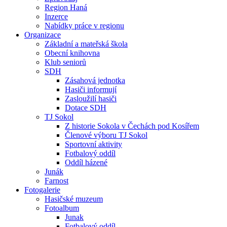
Region Haná
Inzerce
Nabídky práce v regionu
Organizace
Základní a mateřská škola
Obecní knihovna
Klub seniorů
SDH
Zásahová jednotka
Hasiči informují
Zasloužilí hasiči
Dotace SDH
TJ Sokol
Z historie Sokola v Čechách pod Kosířem
Členové výboru TJ Sokol
Sportovní aktivity
Fotbalový oddíl
Oddíl házené
Junák
Farnost
Fotogalerie
Hasičské muzeum
Fotoalbum
Junak
Fotbalový oddíl