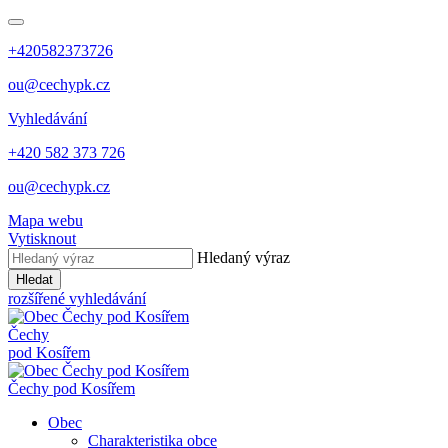
+420582373726
ou@cechypk.cz
Vyhledávání
+420 582 373 726
ou@cechypk.cz
Mapa webu
Vytisknout
Hledaný výraz
Hledat
rozšířené vyhledávání
Čechy
pod Kosířem
Čechy pod Kosířem
Obec
Charakteristika obce