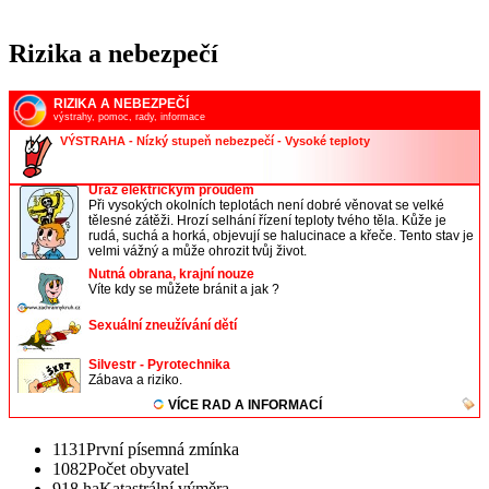
Rizika a nebezpečí
1131
První písemná zmínka
1082
Počet obyvatel
918 ha
Katastrální výměra