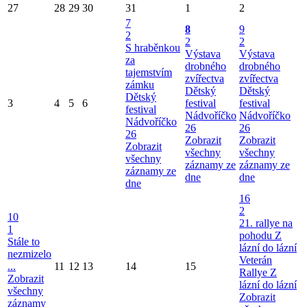
27
28
29
30
31
1
2
7
8
9
2
2
2
S hraběnkou
Výstava
Výstava
za
drobného
drobného
tajemstvím
zvířectva
zvířectva
zámku
Dětský
Dětský
Dětský
3
4
5
6
festival
festival
festival
Nádvoříčko
Nádvoříčko
Nádvoříčko
26
26
26
Zobrazit
Zobrazit
Zobrazit
všechny
všechny
všechny
záznamy ze
záznamy ze
záznamy ze
dne
dne
dne
16
2
10
21. rallye na
1
pohodu Z
Stále to
lázní do lázní
nezmizelo
Veterán
...
11
12
13
14
15
Rallye Z
Zobrazit
lázní do lázní
všechny
Zobrazit
záznamy