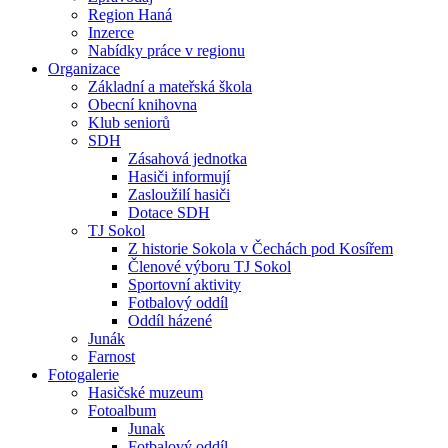
Region Haná
Inzerce
Nabídky práce v regionu
Organizace
Základní a mateřská škola
Obecní knihovna
Klub seniorů
SDH
Zásahová jednotka
Hasiči informují
Zasloužilí hasiči
Dotace SDH
TJ Sokol
Z historie Sokola v Čechách pod Kosířem
Členové výboru TJ Sokol
Sportovní aktivity
Fotbalový oddíl
Oddíl házené
Junák
Farnost
Fotogalerie
Hasičské muzeum
Fotoalbum
Junak
Fotbalový oddíl