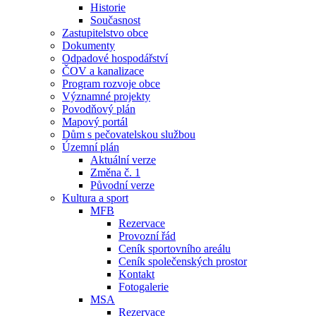
Historie
Současnost
Zastupitelstvo obce
Dokumenty
Odpadové hospodářství
ČOV a kanalizace
Program rozvoje obce
Významné projekty
Povodňový plán
Mapový portál
Dům s pečovatelskou službou
Územní plán
Aktuální verze
Změna č. 1
Původní verze
Kultura a sport
MFB
Rezervace
Provozní řád
Ceník sportovního areálu
Ceník společenských prostor
Kontakt
Fotogalerie
MSA
Rezervace