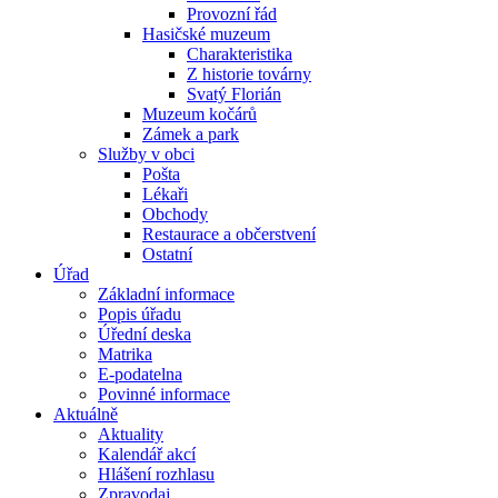
Provozní řád
Hasičské muzeum
Charakteristika
Z historie továrny
Svatý Florián
Muzeum kočárů
Zámek a park
Služby v obci
Pošta
Lékaři
Obchody
Restaurace a občerstvení
Ostatní
Úřad
Základní informace
Popis úřadu
Úřední deska
Matrika
E-podatelna
Povinné informace
Aktuálně
Aktuality
Kalendář akcí
Hlášení rozhlasu
Zpravodaj