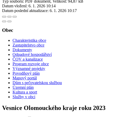
Typ souboru: PDF dokument, Velikost: 94,87 kB
Datum vložení:
6. 1. 2026 10:14
Datum poslední aktualizace:
6. 1. 2026 10:17
Obec
Charakteristika obce
Zastupitelstvo obce
Dokumenty
Odpadové hospodářství
ČOV a kanalizace
Program rozvoje obce
Významné projekty
Povodňový plán
Mapový portál
Dům s pečovatelskou službou
Územní plán
Kultura a sport
Služby v obci
Vesnice Olomouckého kraje roku 2023