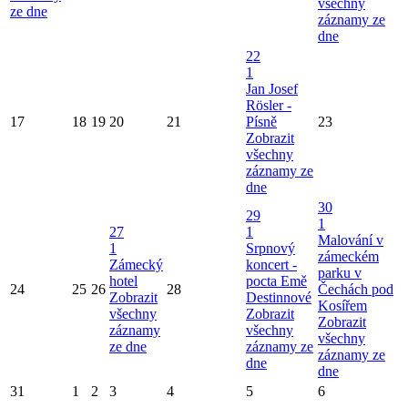
všechny
ze dne
záznamy ze
dne
22
1
Jan Josef
Rösler -
17
18
19
20
21
Písně
23
Zobrazit
všechny
záznamy ze
dne
30
29
1
27
1
Malování v
1
Srpnový
zámeckém
Zámecký
koncert -
parku v
hotel
pocta Emě
24
25
26
28
Čechách pod
Zobrazit
Destinnové
Kosířem
všechny
Zobrazit
Zobrazit
záznamy
všechny
všechny
ze dne
záznamy ze
záznamy ze
dne
dne
31
1
2
3
4
5
6