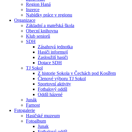
Region Haná
Inzerce
Nabídky práce v regionu
Organizace
Základní a mateřská škola
Obecní knihovna
Klub seniorů
SDH
Zásahová jednotka
Hasiči informují
Zasloužilí hasiči
Dotace SDH
TJ Sokol
Z historie Sokola v Čechách pod Kosířem
Členové výboru TJ Sokol
Sportovní aktivity
Fotbalový oddíl
Oddíl házené
Junák
Farnost
Fotogalerie
Hasičské muzeum
Fotoalbum
Junak
Fotbalový oddíl