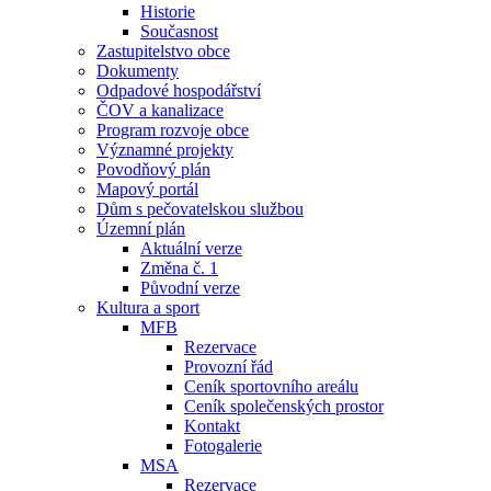
Historie
Současnost
Zastupitelstvo obce
Dokumenty
Odpadové hospodářství
ČOV a kanalizace
Program rozvoje obce
Významné projekty
Povodňový plán
Mapový portál
Dům s pečovatelskou službou
Územní plán
Aktuální verze
Změna č. 1
Původní verze
Kultura a sport
MFB
Rezervace
Provozní řád
Ceník sportovního areálu
Ceník společenských prostor
Kontakt
Fotogalerie
MSA
Rezervace