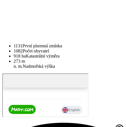
1131
První písemná zmínka
1082
Počet obyvatel
918 ha
Katastrální výměra
273 m
n. m.
Nadmořská výška