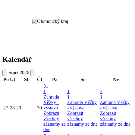
Kalendář
Srpen
2026
Po
Út
St
Čt
Pá
So
Ne
31
1
1
2
Zahrada
1
1
Věžky -
Zahrada Věžky
Zahrada Věžky
27
28
29
30
výstava
- výstava
- výstava
Zobrazit
Zobrazit
Zobrazit
všechny
všechny
všechny
záznamy ze
záznamy ze dne
záznamy ze dne
dne