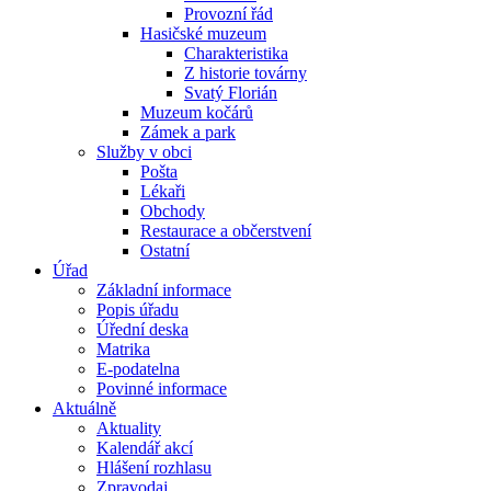
Provozní řád
Hasičské muzeum
Charakteristika
Z historie továrny
Svatý Florián
Muzeum kočárů
Zámek a park
Služby v obci
Pošta
Lékaři
Obchody
Restaurace a občerstvení
Ostatní
Úřad
Základní informace
Popis úřadu
Úřední deska
Matrika
E-podatelna
Povinné informace
Aktuálně
Aktuality
Kalendář akcí
Hlášení rozhlasu
Zpravodaj