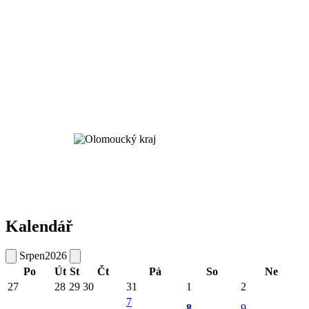
Kalendář
Srpen
2026
Po
Út
St
Čt
Pá
So
Ne
27
28
29
30
31
1
2
7
8
9