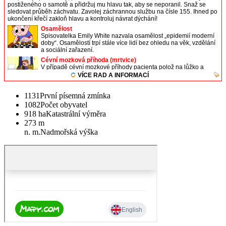
1131
První písemná zmínka
1082
Počet obyvatel
918 ha
Katastrální výměra
273 m
n. m.
Nadmořská výška