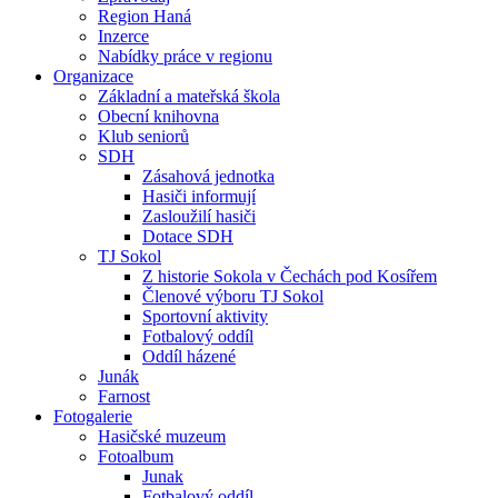
Region Haná
Inzerce
Nabídky práce v regionu
Organizace
Základní a mateřská škola
Obecní knihovna
Klub seniorů
SDH
Zásahová jednotka
Hasiči informují
Zasloužilí hasiči
Dotace SDH
TJ Sokol
Z historie Sokola v Čechách pod Kosířem
Členové výboru TJ Sokol
Sportovní aktivity
Fotbalový oddíl
Oddíl házené
Junák
Farnost
Fotogalerie
Hasičské muzeum
Fotoalbum
Junak
Fotbalový oddíl