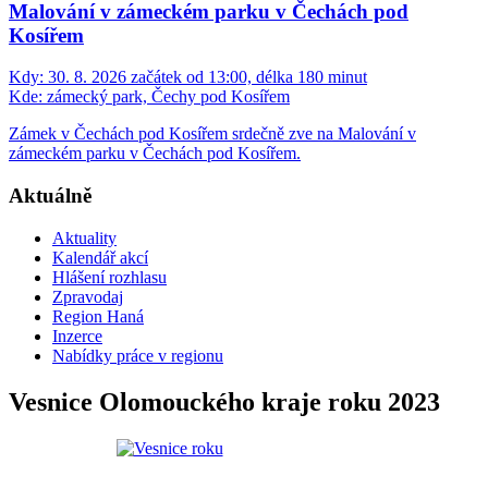
Malování v zámeckém parku v Čechách pod
Kosířem
Kdy:
30. 8. 2026 začátek od 13:00, délka 180 minut
Kde:
zámecký park, Čechy pod Kosířem
Zámek v Čechách pod Kosířem srdečně zve na Malování v
zámeckém parku v Čechách pod Kosířem.
Aktuálně
Aktuality
Kalendář akcí
Hlášení rozhlasu
Zpravodaj
Region Haná
Inzerce
Nabídky práce v regionu
Vesnice Olomouckého kraje roku 2023