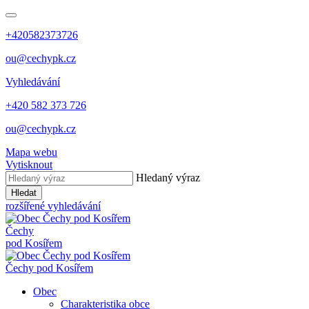
+420582373726
ou@cechypk.cz
Vyhledávání
+420 582 373 726
ou@cechypk.cz
Mapa webu
Vytisknout
Hledaný výraz
Hledat
rozšířené vyhledávání
Čechy
pod Kosířem
Čechy pod Kosířem
Obec
Charakteristika obce