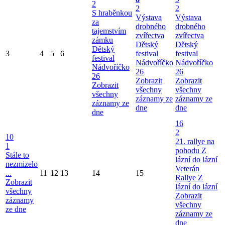
2
2
2
S hraběnkou
Výstava
Výstava
za
drobného
drobného
tajemstvím
zvířectva
zvířectva
zámku
Dětský
Dětský
Dětský
3
4
5
6
festival
festival
festival
Nádvoříčko
Nádvoříčko
Nádvoříčko
26
26
26
Zobrazit
Zobrazit
Zobrazit
všechny
všechny
všechny
záznamy ze
záznamy ze
záznamy ze
dne
dne
dne
16
2
10
21. rallye na
1
pohodu Z
Stále to
lázní do lázní
nezmizelo
Veterán
...
11
12
13
14
15
Rallye Z
Zobrazit
lázní do lázní
všechny
Zobrazit
záznamy
všechny
ze dne
záznamy ze
dne