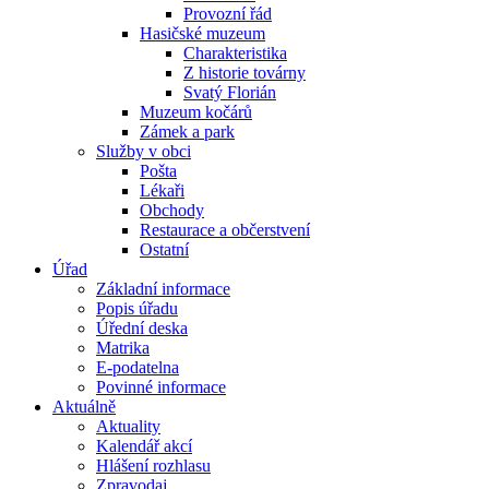
Provozní řád
Hasičské muzeum
Charakteristika
Z historie továrny
Svatý Florián
Muzeum kočárů
Zámek a park
Služby v obci
Pošta
Lékaři
Obchody
Restaurace a občerstvení
Ostatní
Úřad
Základní informace
Popis úřadu
Úřední deska
Matrika
E-podatelna
Povinné informace
Aktuálně
Aktuality
Kalendář akcí
Hlášení rozhlasu
Zpravodaj