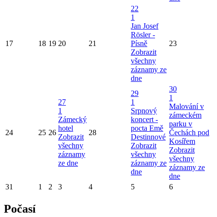
22
1
Jan Josef
Rösler -
17
18
19
20
21
Písně
23
Zobrazit
všechny
záznamy ze
dne
30
29
1
27
1
Malování v
1
Srpnový
zámeckém
Zámecký
koncert -
parku v
hotel
pocta Emě
24
25
26
28
Čechách pod
Zobrazit
Destinnové
Kosířem
všechny
Zobrazit
Zobrazit
záznamy
všechny
všechny
ze dne
záznamy ze
záznamy ze
dne
dne
31
1
2
3
4
5
6
Počasí