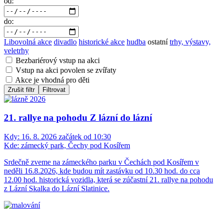
od:
do:
Libovolná akce
divadlo
historické akce
hudba
ostatní
trhy, výstavy,
veletrhy
Bezbariérový vstup na akci
Vstup na akci povolen se zvířaty
Akce je vhodná pro děti
Zrušit filtr
Filtrovat
21. rallye na pohodu Z lázní do lázní
Kdy:
16. 8. 2026 začátek od 10:30
Kde:
zámecký park, Čechy pod Kosířem
Srdečně zveme na zámeckého parku v Čechách pod Kosířem v
neděli 16.8.2026, kde budou mít zastávku od 10.30 hod. do cca
12.00 hod. historická vozidla, která se zúčastní 21. rallye na pohodu
z Lázní Skalka do Lázní Slatinice.