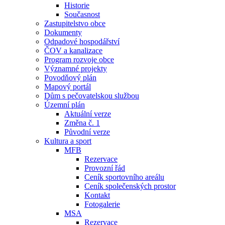
Historie
Současnost
Zastupitelstvo obce
Dokumenty
Odpadové hospodářství
ČOV a kanalizace
Program rozvoje obce
Významné projekty
Povodňový plán
Mapový portál
Dům s pečovatelskou službou
Územní plán
Aktuální verze
Změna č. 1
Původní verze
Kultura a sport
MFB
Rezervace
Provozní řád
Ceník sportovního areálu
Ceník společenských prostor
Kontakt
Fotogalerie
MSA
Rezervace