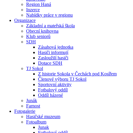
Region Haná
Inzerce
Nabídky práce v regionu
Organizace
Základní a mateřská škola
Obecní knihovna
Klub seniorů
SDH
Zásahová jednotka
Hasiči informují
Zasloužilí hasiči
Dotace SDH
TJ Sokol
Z historie Sokola v Čechách pod Kosířem
Členové výboru TJ Sokol
Sportovní aktivity
Fotbalový oddíl
Oddíl házené
Junák
Farnost
Fotogalerie
Hasičské muzeum
Fotoalbum
Junak
Fotbalový oddíl