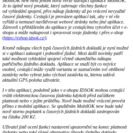
MobilOK new není jenom nová verze stávající aplikace MobilOK.
Je to úplně nový produkt, který zahrnuje všechny funkce
od vyhledání spojení, přes nákup jízdenky až po vrácení nevyužité
časové jízdenky. Cestující je provázen aplikací tak, aby v ní vše
vyřídil a nemusel navštěvovat webové stránky nebo jiné aplikace.
Zároveň s přihlášením do aplikace je cestujícímu vytvořen účet v e-
shopu a může nakupovat i spravovat svoje jízdenky i přes e-shop
(
https://eshop.idsok.cz/
).
Kromě nákupu všech typů časových jízdních dokladů je nyní možné
si v aplikaci zakoupit i jednotlivé jízdné. Mezi další novinky patří
také možnost vyhledání spojení včetně okamžitého nákupu
patřičného jízdního dokladu. Aplikace se snaží být co nejvíce
osobní, cestující může využít variantu se zaznačením své oblíbené
zastávky nebo vybrat jako výchozí zastávku tu, kterou udává
aktuální GPS poloha uživatele.
I v této aplikaci, podobně jako v e-shopu IDSOK mohou cestující
vrátit elektronickou časovou jízdenku kdykoli před začátkem
platnosti nebo v jejím průběhu. Nově bude možné vrácení provést
přímo z mobilní
aplikace.
Se spuštěním MobilOK new bude také
nově storno poplatek u časových jízdních dokladů zastropován
na částku 200 Kč.
Uživatel jistě ocení funkci nastavení upozornění na konec platnosti
jízdenky nebo také různé alternativy úhrady jízdního dokladu,