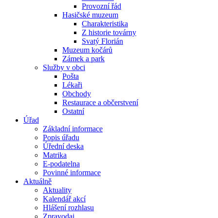
Provozní řád
Hasičské muzeum
Charakteristika
Z historie továrny
Svatý Florián
Muzeum kočárů
Zámek a park
Služby v obci
Pošta
Lékaři
Obchody
Restaurace a občerstvení
Ostatní
Úřad
Základní informace
Popis úřadu
Úřední deska
Matrika
E-podatelna
Povinné informace
Aktuálně
Aktuality
Kalendář akcí
Hlášení rozhlasu
Zpravodaj