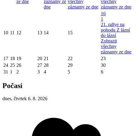
ze dne
záznamy ze
všechny
všechny
dne
záznamy ze dne
záznamy ze dne
16
1
21. rallye na
pohodu Z lázní
10
11
12
13
14
15
do lázní
Zobrazit
všechny
záznamy ze dne
17
18
19
20
21
22
23
24
25
26
27
28
29
30
31
1
2
3
4
5
6
Počasí
dnes, čtvrtek 6. 8. 2026