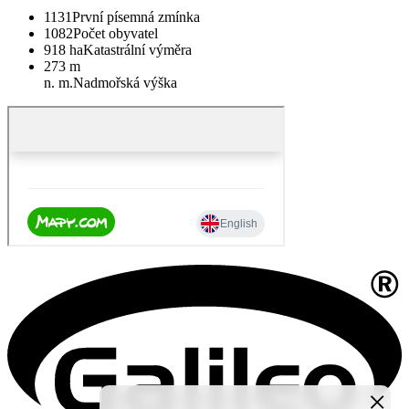
1131
První písemná zmínka
1082
Počet obyvatel
918 ha
Katastrální výměra
273 m
n. m.
Nadmořská výška
×