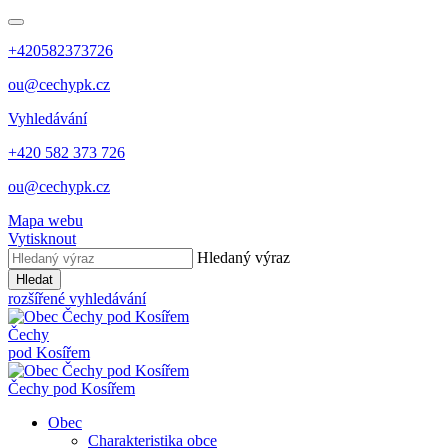
+420582373726
ou@cechypk.cz
Vyhledávání
+420 582 373 726
ou@cechypk.cz
Mapa webu
Vytisknout
Hledaný výraz
Hledat
rozšířené vyhledávání
Čechy
pod Kosířem
Čechy pod Kosířem
Obec
Charakteristika obce