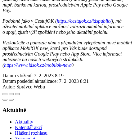
např. bankovní kartou, prostřednictvím Apple Pay nebo Google
Pay.
Podobně jako v CestujOK (
https://cestujok.cz/idspublic/
), má
uživatel mobilní aplikace možnost zobrazit aktuální informace
o spoji, zjistit výši zpoždění nebo jeho aktuální polohu.
Vyzkoušejte a pomozte nám s případným vylepšením nové mobilní
aplikace MobilOK new, která pro Vás bude dostupná
prostřednictvím Google Play nebo App Store. Více informací
naleznete na našich webových stránkách.
(
https://www.idsok.cz/mobilok-new/
)
Datum vložení:
7. 2. 2023 8:19
Datum poslední aktualizace:
7. 2. 2023 8:21
Autor:
Správce Webu
Aktuálně
Aktuality
Kalendář akcí
Hlášení rozhlasu
Zpravodaj