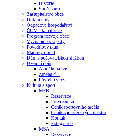
Historie
Současnost
Zastupitelstvo obce
Dokumenty
Odpadové hospodářství
ČOV a kanalizace
Program rozvoje obce
Významné projekty
Povodňový plán
Mapový portál
Dům s pečovatelskou službou
Územní plán
Aktuální verze
Změna č. 1
Původní verze
Kultura a sport
MFB
Rezervace
Provozní řád
Ceník sportovního areálu
Ceník společenských prostor
Kontakt
Fotogalerie
MSA
Rezervace