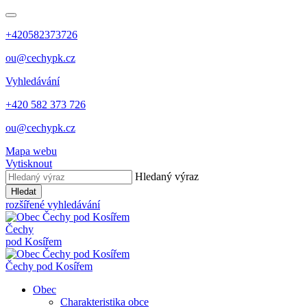
+420582373726
ou@cechypk.cz
Vyhledávání
+420 582 373 726
ou@cechypk.cz
Mapa webu
Vytisknout
Hledaný výraz
Hledat
rozšířené vyhledávání
Čechy
pod Kosířem
Čechy pod Kosířem
Obec
Charakteristika obce