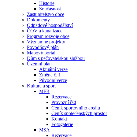
Historie
Současnost
Zastupitelstvo obce
Dokumenty
Odpadové hospodářství
ČOV a kanalizace
Program rozvoje obce
Významné projekty
Povodňový plán
Mapový portál
Dům s pečovatelskou službou
Územní plán
Aktuální verze
Změna č. 1
Původní verze
Kultura a sport
MFB
Rezervace
Provozní řád
Ceník sportovního areálu
Ceník společenských prostor
Kontakt
Fotogalerie
MSA
Rezervace