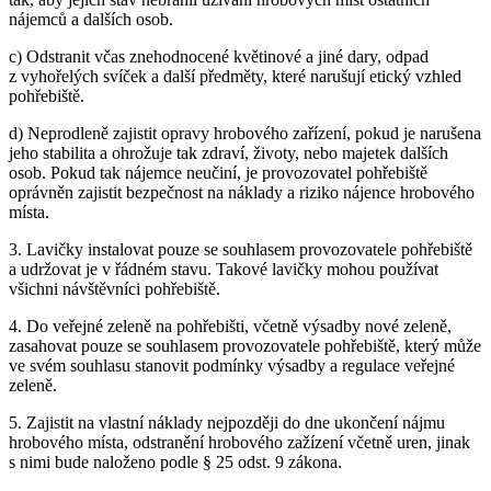
nájemců a dalších osob.
c) Odstranit včas znehodnocené květinové a jiné dary, odpad
z vyhořelých svíček a další předměty, které narušují etický vzhled
pohřebiště.
d) Neprodleně zajistit opravy hrobového zařízení, pokud je narušena
jeho stabilita a ohrožuje tak zdraví, životy, nebo majetek dalších
osob. Pokud tak nájemce neučiní, je provozovatel pohřebiště
oprávněn zajistit bezpečnost na náklady a riziko nájence hrobového
místa.
3. Lavičky instalovat pouze se souhlasem provozovatele pohřebiště
a udržovat je v řádném stavu. Takové lavičky mohou používat
všichni návštěvníci pohřebiště.
4. Do veřejné zeleně na pohřebišti, včetně výsadby nové zeleně,
zasahovat pouze se souhlasem provozovatele pohřebiště, který může
ve svém souhlasu stanovit podmínky výsadby a regulace veřejné
zeleně.
5. Zajistit na vlastní náklady nejpozději do dne ukončení nájmu
hrobového místa, odstranění hrobového zažízení včetně uren, jinak
s nimi bude naloženo podle § 25 odst. 9 zákona.