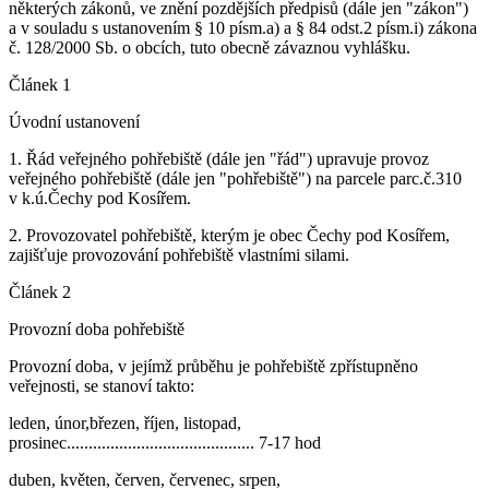
některých zákonů, ve znění pozdějších předpisů (dále jen "zákon")
a v souladu s ustanovením § 10 písm.a) a § 84 odst.2 písm.i) zákona
č. 128/2000 Sb. o obcích, tuto obecně závaznou vyhlášku.
Článek 1
Úvodní ustanovení
1. Řád veřejného pohřebiště (dále jen "řád") upravuje provoz
veřejného pohřebiště (dále jen "pohřebiště") na parcele parc.č.310
v k.ú.Čechy pod Kosířem.
2. Provozovatel pohřebiště, kterým je obec Čechy pod Kosířem,
zajišťuje provozování pohřebiště vlastními silami.
Článek 2
Provozní doba pohřebiště
Provozní doba, v jejímž průběhu je pohřebiště zpřístupněno
veřejnosti, se stanoví takto:
leden, únor,březen, říjen, listopad,
prosinec........................................... 7-17 hod
duben, květen, červen, červenec, srpen,