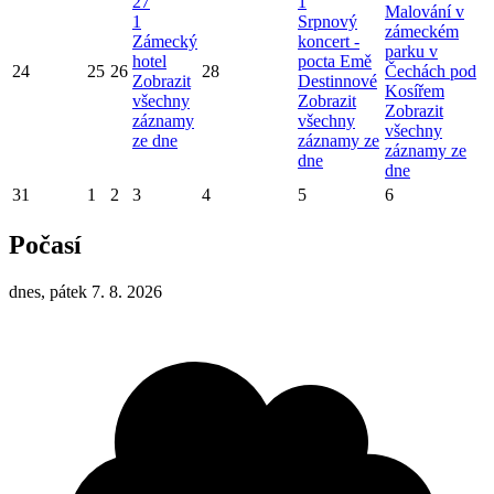
27
1
Malování v
1
Srpnový
zámeckém
Zámecký
koncert -
parku v
hotel
pocta Emě
24
25
26
28
Čechách pod
Zobrazit
Destinnové
Kosířem
všechny
Zobrazit
Zobrazit
záznamy
všechny
všechny
ze dne
záznamy ze
záznamy ze
dne
dne
31
1
2
3
4
5
6
Počasí
dnes, pátek 7. 8. 2026