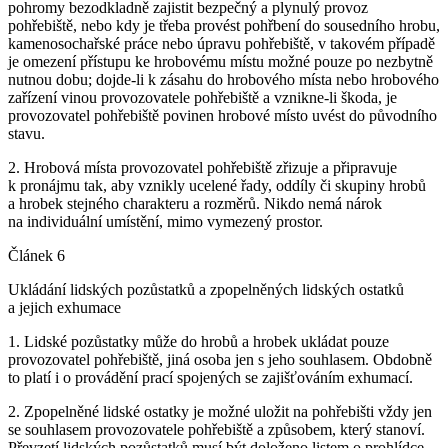
pohromy bezodkladně zajistit bezpečný a plynulý provoz
pohřebiště, nebo kdy je třeba provést pohřbení do sousedního hrobu,
kamenosochařské práce nebo úpravu pohřebiště, v takovém případě
je omezení přístupu ke hrobovému místu možné pouze po nezbytně
nutnou dobu; dojde-li k zásahu do hrobového místa nebo hrobového
zařízení vinou provozovatele pohřebiště a vznikne-li škoda, je
provozovatel pohřebiště povinen hrobové místo uvést do původního
stavu.
2. Hrobová místa provozovatel pohřebiště zřizuje a připravuje
k pronájmu tak, aby vznikly ucelené řady, oddíly či skupiny hrobů
a hrobek stejného charakteru a rozměrů. Nikdo nemá nárok
na individuální umístění, mimo vymezený prostor.
Článek 6
Ukládání lidských pozůstatků a zpopelněných lidských ostatků
a jejich exhumace
1. Lidské pozůstatky může do hrobů a hrobek ukládat pouze
provozovatel pohřebiště, jiná osoba jen s jeho souhlasem. Obdobně
to platí i o provádění prací spojených se zajišťováním exhumací.
2. Zpopelněné lidské ostatky je možné uložit na pohřebišti vždy jen
se souhlasem provozovatele pohřebiště a způsobem, který stanoví.
Převzetí lidských pozůstatků musí být doloženo listem o prohlídce