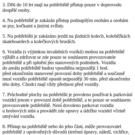
3. Děti do 10 let mají na pohřebiště přístup pouze v doprovodu
dospělé osoby.
4. Na pohřebiště je zakázán přístup podnapilým osobám a osobám
se psy, kočkami a jinými zvířaty.
5. Na pohřebišti je zakázáno jezdit na jízdních kolech, koloběžkách
skateboardech a kolečkových bruslích.
6. Vozidla (s výjimkou invalidních vozíků) mohou na pohřebiště
vjíždět a zdržovat se zde pouze se souhlasem provozovatele
pohřebiště a při splnění jím stanovených podmínek. Vozidla
do areálu pohřebiště budou vpouštěna nejpozději 1 hod.
před ukončením stanovené provozní doby pohřebiště a současně
musí vozidlo pohřebiště opustit nejpozději 30 min. před ukončením
této doby. Chodci mají vždy přednost před vozidly.
7. Průchodné plochy na pohřebišti je povoleno používat k parkování
vozidel jenom v provozní době pohřebiště, a to pouze se souhlasem
provozovatele pohřebiště. Není dovoleno parkovat vozidla
u hrobových míst a provádět zde opravy a údržbu vozidel včetně
umývání vozidla.
8. Přístup na pohřebiště nebo do jeho části, může provozovatel
pohřebiště z oprávněných důvodů (terénní úpravy, náledí, vichřice,