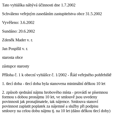
Tato vyhláška nábývá účinnosti dne 1.7.2002
Schváleno veřejným zasedáním zastupitelstva obce 31.5.2002
Vyvěšeno: 3.6.2002
Sundáno: 20.6.2002
Zdeněk Mader v. r.
Jan Pospíšil v. r.
starosta obce
zástupce starosty
Příloha č. 1 k obecní vyhlášce č. 1/2002 - Řád veřejného pohřebiště
1. tlecí doba - tlecí doba byla stanovena minimální délkou 10 let
2. způsob sjednání nájmu hrobového místa - provádí se písemnou
formou s dobou pronájmu 10 let, ve smlouvě jsou uvedeny
povinnosti jak pronajímatele, tak nájemce. Smlouva stanoví
povinnost zaplatit poplatek za nájemné a služby při podpisu
smlouvy na celou dobu nájmu tj. na 10 let (dáno délkou tlecí doby)