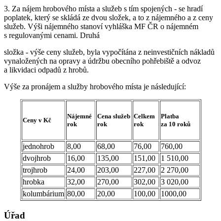
3. Za nájem hrobového místa a služeb s tím spojených - se hradí
poplatek, který se skládá ze dvou složek, a to z nájemného a z ceny
služeb. Výši nájemného stanoví vyhláška MF ČR o nájemném
s regulovanými cenami. Druhá
složka - výše ceny služeb, byla vypočítána z neinvestičních nákladů
vynaložených na opravy a údržbu obecního pohřebiště a odvoz
a likvidaci odpadů z hrobů.
Výše za pronájem a služby hrobového místa je následující:
Nájemné
Cena služeb
Celkem
Platba
Ceny v Kč
rok
rok
rok
za 10 roků
jednohrob
8,00
68,00
76,00
760,00
dvojhrob
16,00
135,00
151,00
1 510,00
trojhrob
24,00
203,00
227,00
2 270,00
hrobka
32,00
270,00
302,00
3 020,00
kolumbárium
80,00
20,00
100,00
1000,00
Úřad