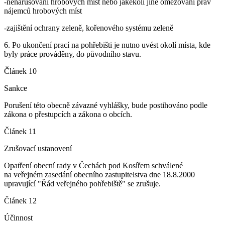
-nenarušování hrobových míst nebo jakékoli jiné omezování práv
nájemců hrobových míst
-zajištění ochrany zeleně, kořenového systému zeleně
6. Po ukončení prací na pohřebišti je nutno uvést okolí místa, kde
byly práce prováděny, do původního stavu.
Článek 10
Sankce
Porušení této obecně závazné vyhlášky, bude postihováno podle
zákona o přestupcích a zákona o obcích.
Článek 11
Zrušovací ustanovení
Opatření obecní rady v Čechách pod Kosířem schválené
na veřejném zasedání obecního zastupitelstva dne 18.8.2000
upravující "Řád veřejného pohřebiště" se zrušuje.
Článek 12
Účinnost