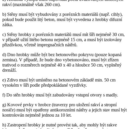
rakví (maximálně však 260 cm).
b) Stěny musí být vybudovány z porézních materiálů (např. cihly),
pokud bude použit litý beton, musí být vyvedena z hrobky difuzní
zátka.
c) Stěny hrobky z porézních materiálů musí mít šíři nejméně 30 cm,
v případě užití litého betonu nejméně 15 cm, a musí být izolovány
přizdívkou, včetně impregnačních nátěrů.
d) Dno hrobky může být bez betonového pokryvu (pouze kopaná
zemina). V případě, že bude dno vybetonováno, musí být zřízen
trativod o rozměrech nejméně 40 x 40 a hloubce 50 cm, vyplněný
drenáží.
e) Zdivo musí být umístěno na betonovém základě min. 50 cm
vysokém v šíři podle předpokládané vyzdívky.
f) Do stěn hrobky musí být zabudovány vstupní otvory s madly.
g) Kovové prvky v hrobce (traverzy pro uložení rakví a stropní
nosiče) musí být opatřeny antikorozními nátěry a jejich stav musí být
kontrolován nejméně jednou za 10 let.
h) Zastropení hrobky je nutné provést tak, aby mohly být rakve