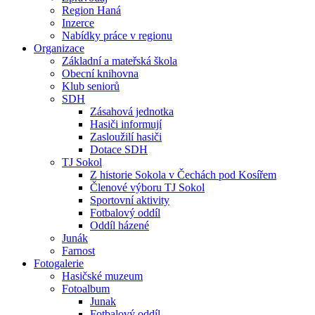
Region Haná
Inzerce
Nabídky práce v regionu
Organizace
Základní a mateřská škola
Obecní knihovna
Klub seniorů
SDH
Zásahová jednotka
Hasiči informují
Zasloužilí hasiči
Dotace SDH
TJ Sokol
Z historie Sokola v Čechách pod Kosířem
Členové výboru TJ Sokol
Sportovní aktivity
Fotbalový oddíl
Oddíl házené
Junák
Farnost
Fotogalerie
Hasičské muzeum
Fotoalbum
Junak
Fotbalový oddíl