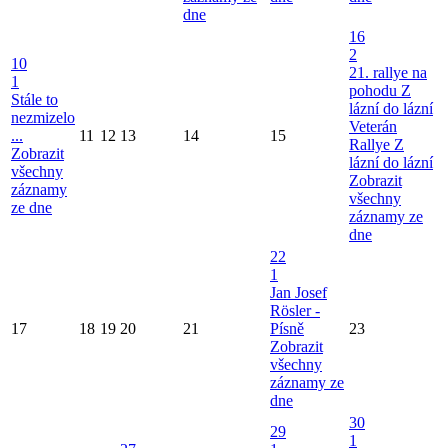
dne
16
2
10
21. rallye na
1
pohodu Z
Stále to
lázní do lázní
nezmizelo
Veterán
...
11
12
13
14
15
Rallye Z
Zobrazit
lázní do lázní
všechny
Zobrazit
záznamy
všechny
ze dne
záznamy ze
dne
22
1
Jan Josef
Rösler -
17
18
19
20
21
Písně
23
Zobrazit
všechny
záznamy ze
dne
30
29
1