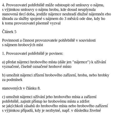
4. Provozovatel pohřebiště může odstoupit od smlouvy o nájmu,
s výjimkou smlouvy o nájmu hrobu, kde dosud neuplynula
stanovená tlecí doba, jestliže nájemce neuhradí dlužné nájemnén ebo
úhradu za služby spojené s nájmem do 3 měsíců ode dne, kdy ho
k tomu provozovatel písemně vyzval
Článek 5
Povinnosti a činnost provozovatele pohřebiště v souvislosti
s nájmem hrobových míst
1. Provozovatel pohřebiště je povinen:
a) předat nájemci hrobového místa (dále jen "nájemce") k užívání
vyznačené, číselně označené hrobové místo
b) umožnit nájemci zřízení hrobového zařízení, hrobu, nebo hrobky
za podmínek
stanovených v článku 8.
c) umožnit nájemci užívání jeho hrobového místa a zařízení
pohřebiště, zajistit přístup ke hrobovému místu a zdržet
se jakýchkoli zásahů do hrobového místa nebo hrobového zařízení
s výjimkou případů, kdy je nezbytné, např. v důsledku živelné