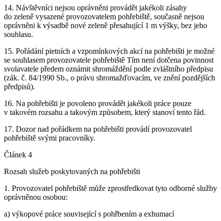
14. Návštěvníci nejsou oprávněni provádět jakékoli zásahy
do zeleně vysazené provozovatelem pohřebiště, současně nejsou
oprávněni k výsadbě nové zeleně přesahující 1 m výšky, bez jeho
souhlasu.
15. Pořádání pietních a vzpomínkových akcí na pohřebišti je možné
se souhlasem provozovatele pohřebiště Tím není dotčena povinnost
svolavatele předem oznámit shromáždění podle zvláštního předpisu
(zák. č. 84/1990 Sb., o právu shromažďovacím, ve znění pozdějších
předpisů).
16. Na pohřebišti je povoleno provádět jakékoli práce pouze
v takovém rozsahu a takovým způsobem, který stanoví tento řád.
17. Dozor nad pořádkem na pohřebišti provádí provozovatel
pohřebiště svými pracovníky.
Článek 4
Rozsah služeb poskytovaných na pohřebišti
1. Provozovatel pohřebiště může zprostředkovat tyto odborné služby
oprávněnou osobou:
a) výkopové práce související s pohřbením a exhumací