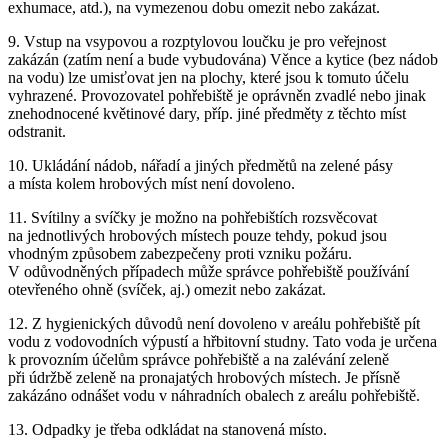
exhumace, atd.), na vymezenou dobu omezit nebo zakázat.
9. Vstup na vsypovou a rozptylovou loučku je pro veřejnost
zakázán (zatím není a bude vybudována) Věnce a kytice (bez nádob
na vodu) lze umisťovat jen na plochy, které jsou k tomuto účelu
vyhrazené. Provozovatel pohřebiště je oprávněn zvadlé nebo jinak
znehodnocené květinové dary, příp. jiné předměty z těchto míst
odstranit.
10. Ukládání nádob, nářadí a jiných předmětů na zelené pásy
a místa kolem hrobových míst není dovoleno.
11. Svítilny a svíčky je možno na pohřebištích rozsvěcovat
na jednotlivých hrobových místech pouze tehdy, pokud jsou
vhodným způsobem zabezpečeny proti vzniku požáru.
V odůvodněných případech může správce pohřebiště používání
otevřeného ohně (svíček, aj.) omezit nebo zakázat.
12. Z hygienických důvodů není dovoleno v areálu pohřebiště pít
vodu z vodovodních výpustí a hřbitovní studny. Tato voda je určena
k provozním účelům správce pohřebiště a na zalévání zeleně
při údržbě zeleně na pronajatých hrobových místech. Je přísně
zakázáno odnášet vodu v náhradních obalech z areálu pohřebiště.
13. Odpadky je třeba odkládat na stanovená místo.