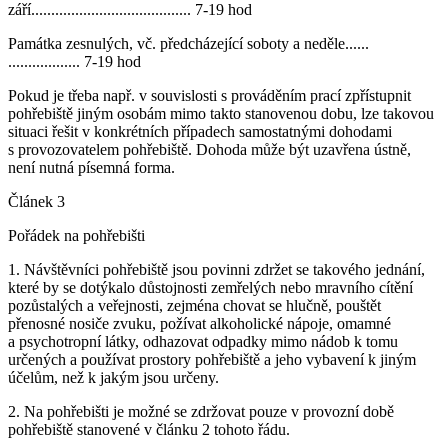
září........................................ 7-19 hod
Památka zesnulých, vč. předcházející soboty a neděle......
.................. 7-19 hod
Pokud je třeba např. v souvislosti s prováděním prací zpřístupnit
pohřebiště jiným osobám mimo takto stanovenou dobu, lze takovou
situaci řešit v konkrétních případech samostatnými dohodami
s provozovatelem pohřebiště. Dohoda může být uzavřena ústně,
není nutná písemná forma.
Článek 3
Pořádek na pohřebišti
1. Návštěvníci pohřebiště jsou povinni zdržet se takového jednání,
které by se dotýkalo důstojnosti zemřelých nebo mravního cítění
pozůstalých a veřejnosti, zejména chovat se hlučně, pouštět
přenosné nosiče zvuku, požívat alkoholické nápoje, omamné
a psychotropní látky, odhazovat odpadky mimo nádob k tomu
určených a používat prostory pohřebiště a jeho vybavení k jiným
účelům, než k jakým jsou určeny.
2. Na pohřebišti je možné se zdržovat pouze v provozní době
pohřebiště stanovené v článku 2 tohoto řádu.