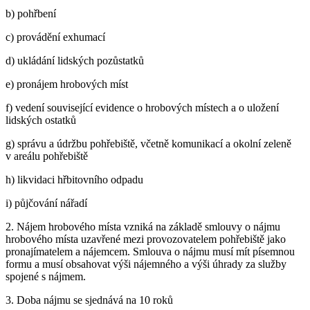
b) pohřbení
c) provádění exhumací
d) ukládání lidských pozůstatků
e) pronájem hrobových míst
f) vedení související evidence o hrobových místech a o uložení
lidských ostatků
g) správu a údržbu pohřebiště, včetně komunikací a okolní zeleně
v areálu pohřebiště
h) likvidaci hřbitovního odpadu
i) půjčování nářadí
2. Nájem hrobového místa vzniká na základě smlouvy o nájmu
hrobového místa uzavřené mezi provozovatelem pohřebiště jako
pronajímatelem a nájemcem. Smlouva o nájmu musí mít písemnou
formu a musí obsahovat výši nájemného a výši úhrady za služby
spojené s nájmem.
3. Doba nájmu se sjednává na 10 roků