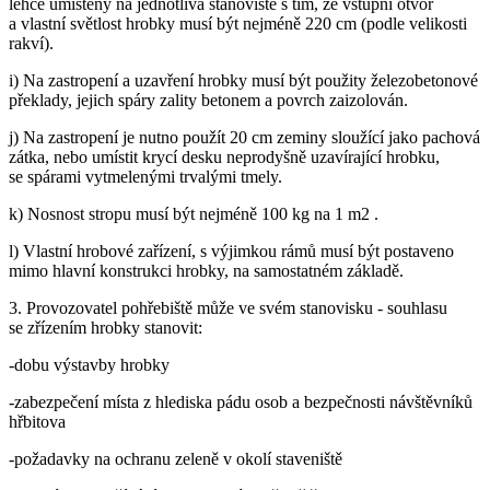
lehce umístěny na jednotlivá stanoviště s tím, že vstupní otvor
a vlastní světlost hrobky musí být nejméně 220 cm (podle velikosti
rakví).
i) Na zastropení a uzavření hrobky musí být použity železobetonové
překlady, jejich spáry zality betonem a povrch zaizolován.
j) Na zastropení je nutno použít 20 cm zeminy sloužící jako pachová
zátka, nebo umístit krycí desku neprodyšně uzavírající hrobku,
se spárami vytmelenými trvalými tmely.
k) Nosnost stropu musí být nejméně 100 kg na 1 m2 .
l) Vlastní hrobové zařízení, s výjimkou rámů musí být postaveno
mimo hlavní konstrukci hrobky, na samostatném základě.
3. Provozovatel pohřebiště může ve svém stanovisku - souhlasu
se zřízením hrobky stanovit:
-dobu výstavby hrobky
-zabezpečení místa z hlediska pádu osob a bezpečnosti návštěvníků
hřbitova
-požadavky na ochranu zeleně v okolí staveniště