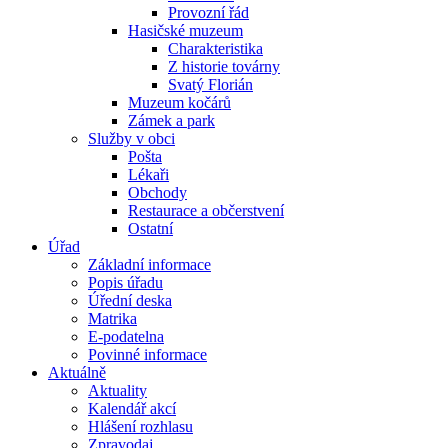
Provozní řád
Hasičské muzeum
Charakteristika
Z historie továrny
Svatý Florián
Muzeum kočárů
Zámek a park
Služby v obci
Pošta
Lékaři
Obchody
Restaurace a občerstvení
Ostatní
Úřad
Základní informace
Popis úřadu
Úřední deska
Matrika
E-podatelna
Povinné informace
Aktuálně
Aktuality
Kalendář akcí
Hlášení rozhlasu
Zpravodaj