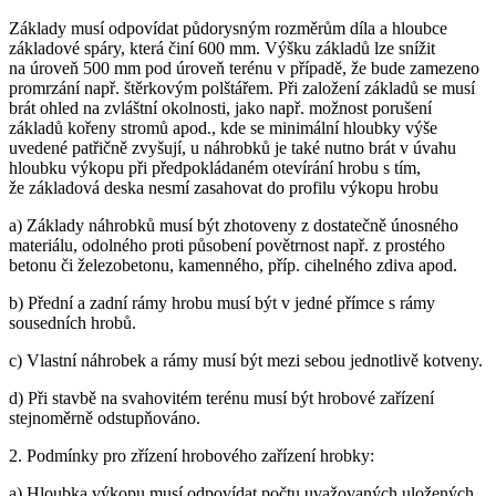
Základy musí odpovídat půdorysným rozměrům díla a hloubce
základové spáry, která činí 600 mm. Výšku základů lze snížit
na úroveň 500 mm pod úroveň terénu v případě, že bude zamezeno
promrzání např. štěrkovým polštářem. Při založení základů se musí
brát ohled na zvláštní okolnosti, jako např. možnost porušení
základů kořeny stromů apod., kde se minimální hloubky výše
uvedené patřičně zvyšují, u náhrobků je také nutno brát v úvahu
hloubku výkopu při předpokládaném otevírání hrobu s tím,
že základová deska nesmí zasahovat do profilu výkopu hrobu
a) Základy náhrobků musí být zhotoveny z dostatečně únosného
materiálu, odolného proti působení povětrnost např. z prostého
betonu či železobetonu, kamenného, příp. cihelného zdiva apod.
b) Přední a zadní rámy hrobu musí být v jedné přímce s rámy
sousedních hrobů.
c) Vlastní náhrobek a rámy musí být mezi sebou jednotlivě kotveny.
d) Při stavbě na svahovitém terénu musí být hrobové zařízení
stejnoměrně odstupňováno.
2. Podmínky pro zřízení hrobového zařízení hrobky:
a) Hloubka výkopu musí odpovídat počtu uvažovaných uložených