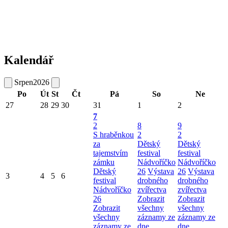
Kalendář
Srpen
2026
Po
Út
St
Čt
Pá
So
Ne
27
28
29
30
31
1
2
7
2
8
9
S hraběnkou
2
2
za
Dětský
Dětský
tajemstvím
festival
festival
zámku
Nádvoříčko
Nádvoříčko
Dětský
26
Výstava
26
Výstava
3
4
5
6
festival
drobného
drobného
Nádvoříčko
zvířectva
zvířectva
26
Zobrazit
Zobrazit
Zobrazit
všechny
všechny
všechny
záznamy ze
záznamy ze
záznamy ze
dne
dne