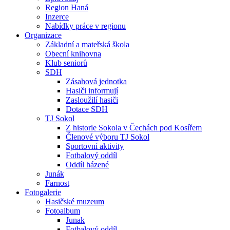
Region Haná
Inzerce
Nabídky práce v regionu
Organizace
Základní a mateřská škola
Obecní knihovna
Klub seniorů
SDH
Zásahová jednotka
Hasiči informují
Zasloužilí hasiči
Dotace SDH
TJ Sokol
Z historie Sokola v Čechách pod Kosířem
Členové výboru TJ Sokol
Sportovní aktivity
Fotbalový oddíl
Oddíl házené
Junák
Farnost
Fotogalerie
Hasičské muzeum
Fotoalbum
Junak
Fotbalový oddíl