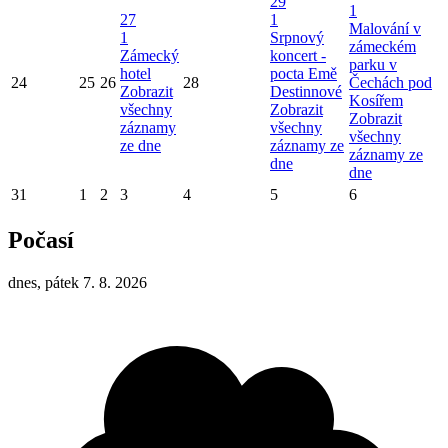
29
1
27
1
Malování v
1
Srpnový
zámeckém
Zámecký
koncert -
parku v
hotel
pocta Emě
24
25
26
28
Čechách pod
Zobrazit
Destinnové
Kosířem
všechny
Zobrazit
Zobrazit
záznamy
všechny
všechny
ze dne
záznamy ze
záznamy ze
dne
dne
31
1
2
3
4
5
6
Počasí
dnes, pátek 7. 8. 2026