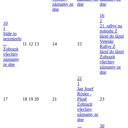
záznamy ze
dne
dne
dne
16
2
10
21. rallye na
1
pohodu Z
Stále to
lázní do lázní
nezmizelo
Veterán
...
11
12
13
14
15
Rallye Z
Zobrazit
lázní do lázní
všechny
Zobrazit
záznamy
všechny
ze dne
záznamy ze
dne
22
1
Jan Josef
Rösler -
17
18
19
20
21
Písně
23
Zobrazit
všechny
záznamy ze
dne
30