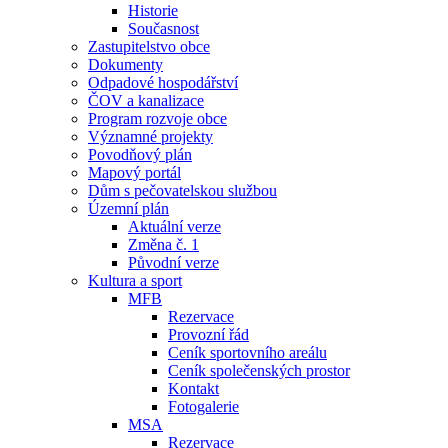
Historie
Současnost
Zastupitelstvo obce
Dokumenty
Odpadové hospodářství
ČOV a kanalizace
Program rozvoje obce
Významné projekty
Povodňový plán
Mapový portál
Dům s pečovatelskou službou
Územní plán
Aktuální verze
Změna č. 1
Původní verze
Kultura a sport
MFB
Rezervace
Provozní řád
Ceník sportovního areálu
Ceník společenských prostor
Kontakt
Fotogalerie
MSA
Rezervace