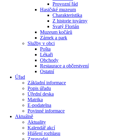
Provozní řád
Hasičské muzeum
Charakteristika
Z historie továrny
Svatý Florián
Muzeum kočárů
Zámek a park
Služby v obci
Pošta
Lékaři
Obchody
Restaurace a občerstvení
Ostatní
Úřad
Základní informace
Popis úřadu
Úřední deska
Matrika
E-podatelna
Povinné informace
Aktuálně
Aktuality
Kalendář akcí
Hlášení rozhlasu
Zpravodaj