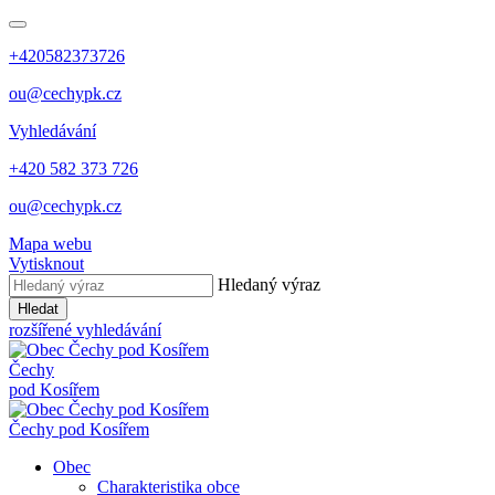
+420582373726
ou@cechypk.cz
Vyhledávání
+420 582 373 726
ou@cechypk.cz
Mapa webu
Vytisknout
Hledaný výraz
Hledat
rozšířené vyhledávání
Čechy
pod Kosířem
Čechy pod Kosířem
Obec
Charakteristika obce