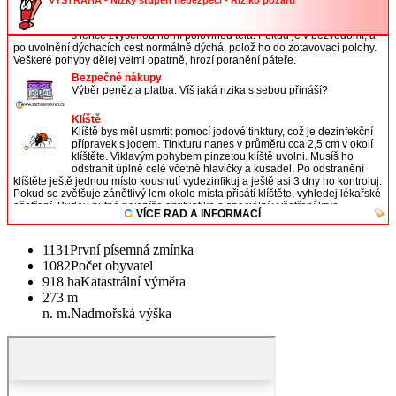
1131
První písemná zmínka
1082
Počet obyvatel
918 ha
Katastrální výměra
273 m
n. m.
Nadmořská výška