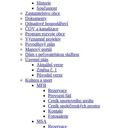
Historie
Současnost
Zastupitelstvo obce
Dokumenty
Odpadové hospodářství
ČOV a kanalizace
Program rozvoje obce
Významné projekty
Povodňový plán
Mapový portál
Dům s pečovatelskou službou
Územní plán
Aktuální verze
Změna č. 1
Původní verze
Kultura a sport
MFB
Rezervace
Provozní řád
Ceník sportovního areálu
Ceník společenských prostor
Kontakt
Fotogalerie
MSA
Rezervace