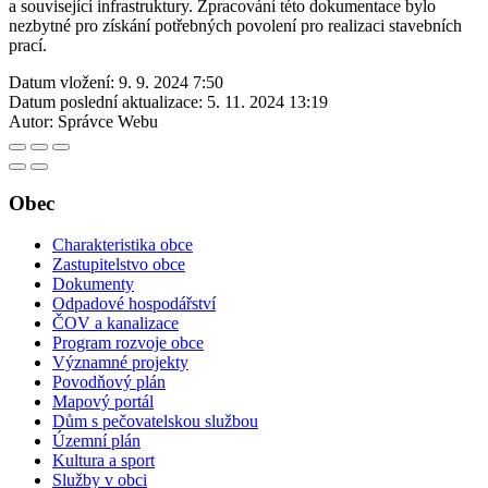
a související infrastruktury. Zpracování této dokumentace bylo
nezbytné pro získání potřebných povolení pro realizaci stavebních
prací.
Datum vložení:
9. 9. 2024 7:50
Datum poslední aktualizace:
5. 11. 2024 13:19
Autor:
Správce Webu
Obec
Charakteristika obce
Zastupitelstvo obce
Dokumenty
Odpadové hospodářství
ČOV a kanalizace
Program rozvoje obce
Významné projekty
Povodňový plán
Mapový portál
Dům s pečovatelskou službou
Územní plán
Kultura a sport
Služby v obci