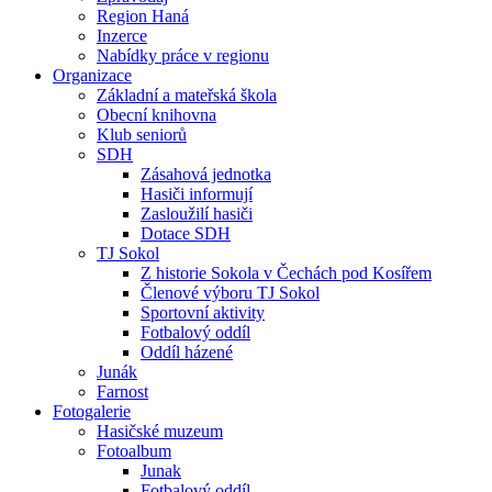
Region Haná
Inzerce
Nabídky práce v regionu
Organizace
Základní a mateřská škola
Obecní knihovna
Klub seniorů
SDH
Zásahová jednotka
Hasiči informují
Zasloužilí hasiči
Dotace SDH
TJ Sokol
Z historie Sokola v Čechách pod Kosířem
Členové výboru TJ Sokol
Sportovní aktivity
Fotbalový oddíl
Oddíl házené
Junák
Farnost
Fotogalerie
Hasičské muzeum
Fotoalbum
Junak
Fotbalový oddíl