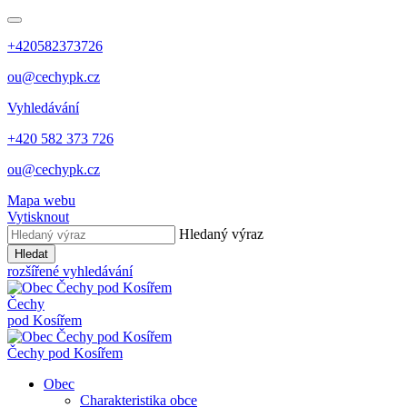
+420582373726
ou@cechypk.cz
Vyhledávání
+420 582 373 726
ou@cechypk.cz
Mapa webu
Vytisknout
Hledaný výraz
Hledat
rozšířené vyhledávání
Čechy
pod Kosířem
Čechy pod Kosířem
Obec
Charakteristika obce