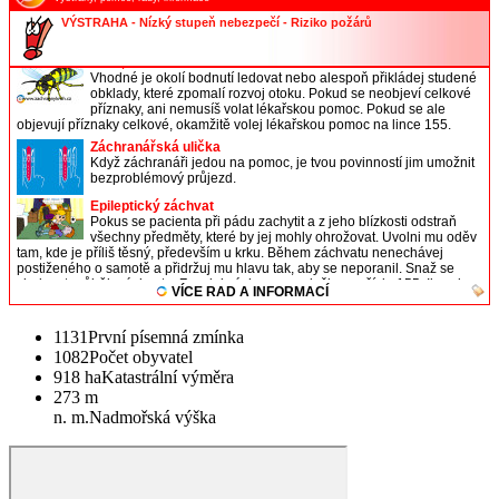
1131
První písemná zmínka
1082
Počet obyvatel
918 ha
Katastrální výměra
273 m
n. m.
Nadmořská výška