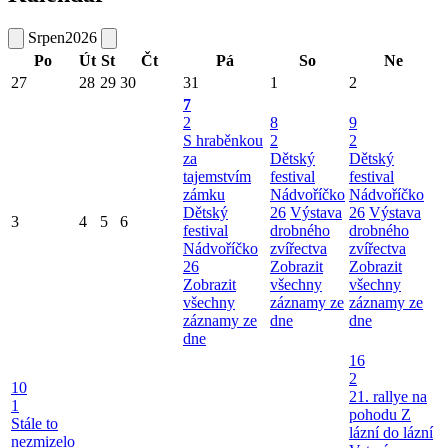
Srpen
2026
Po
Út
St
Čt
Pá
So
Ne
27
28
29
30
31
1
2
7
2
8
9
S hraběnkou
2
2
za
Dětský
Dětský
tajemstvím
festival
festival
zámku
Nádvoříčko
Nádvoříčko
Dětský
26
Výstava
26
Výstava
3
4
5
6
festival
drobného
drobného
Nádvoříčko
zvířectva
zvířectva
26
Zobrazit
Zobrazit
Zobrazit
všechny
všechny
všechny
záznamy ze
záznamy ze
záznamy ze
dne
dne
dne
16
2
10
21. rallye na
1
pohodu Z
Stále to
lázní do lázní
nezmizelo