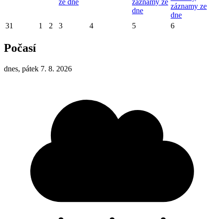
ze dne
záznamy ze
záznamy ze
dne
dne
31
1
2
3
4
5
6
Počasí
dnes, pátek 7. 8. 2026