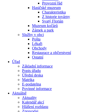
Provozní řád
Hasičské muzeum
Charakteristika
Z historie továrny
Svatý Florián
Muzeum kočárů
Zámek a park
Služby v obci
Pošta
Lékaři
Obchody
Restaurace a občerstvení
Ostatní
Úřad
Základní informace
Popis úřadu
Úřední deska
Matrika
E-podatelna
Povinné informace
Aktuálně
Aktuality
Kalendář akcí
Hlášení rozhlasu
Zpravodaj