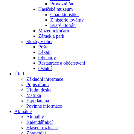
Provozní řád
Hasičské muzeum
Charakteristika
Z historie továrny
Svatý Florián
Muzeum kočárů
Zámek a park
Služby v obci
Pošta
Lékaři
Obchody
Restaurace a občerstvení
Ostatní
Úřad
Základní informace
Popis úřadu
Úřední deska
Matrika
E-podatelna
Povinné informace
Aktuálně
Aktuality
Kalendář akcí
Hlášení rozhlasu
Zpravodaj