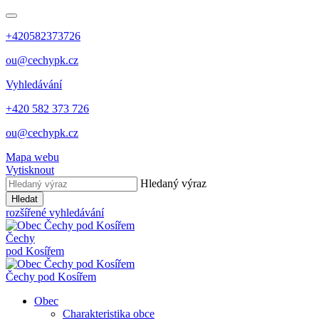
+420582373726
ou@cechypk.cz
Vyhledávání
+420 582 373 726
ou@cechypk.cz
Mapa webu
Vytisknout
Hledaný výraz
Hledat
rozšířené vyhledávání
Čechy
pod Kosířem
Čechy pod Kosířem
Obec
Charakteristika obce