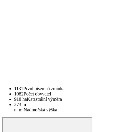
1131
První písemná zmínka
1082
Počet obyvatel
918 ha
Katastrální výměra
273 m
n. m.
Nadmořská výška