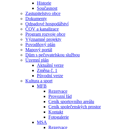
Historie
Současnost
Zastupitelstvo obce
Dokumenty
Odpadové hospodářství
ČOV a kanalizace
Program rozvoje obce
Významné projekty
Povodňový plán
Mapový portál
Dům s pečovatelskou službou
Územní plán
Aktuální verze
Změna č. 1
Původní verze
Kultura a sport
MFB
Rezervace
Provozní řád
Ceník sportovního areálu
Ceník společenských prostor
Kontakt
Fotogalerie
MSA
Rezervace