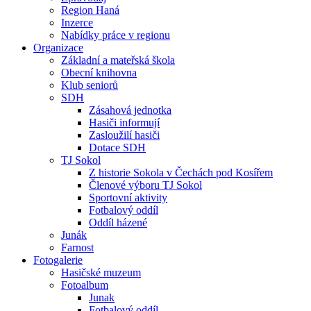
Region Haná
Inzerce
Nabídky práce v regionu
Organizace
Základní a mateřská škola
Obecní knihovna
Klub seniorů
SDH
Zásahová jednotka
Hasiči informují
Zasloužilí hasiči
Dotace SDH
TJ Sokol
Z historie Sokola v Čechách pod Kosířem
Členové výboru TJ Sokol
Sportovní aktivity
Fotbalový oddíl
Oddíl házené
Junák
Farnost
Fotogalerie
Hasičské muzeum
Fotoalbum
Junak
Fotbalový oddíl