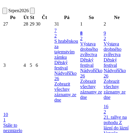
Srpen
2026
Po
Út
St
Čt
Pá
So
Ne
27
28
29
30
31
1
2
7
8
9
2
2
2
S hraběnkou
Výstava
Výstava
za
drobného
drobného
tajemstvím
zvířectva
zvířectva
zámku
Dětský
Dětský
Dětský
3
4
5
6
festival
festival
festival
Nádvoříčko
Nádvoříčko
Nádvoříčko
26
26
26
Zobrazit
Zobrazit
Zobrazit
všechny
všechny
všechny
záznamy ze
záznamy ze
záznamy ze
dne
dne
dne
16
2
10
21. rallye na
1
pohodu Z
Stále to
lázní do lázní
nezmizelo