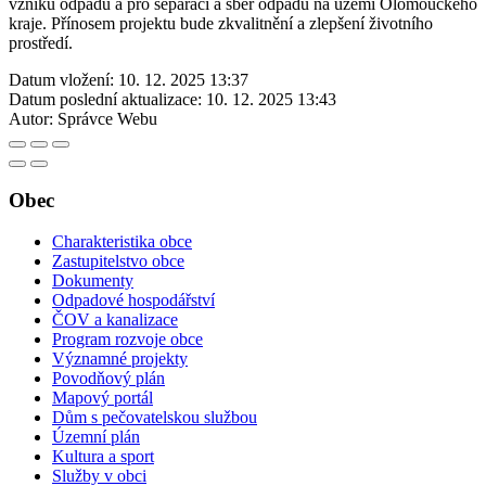
vzniku odpadů a pro separaci a sběr odpadů na území Olomouckého
kraje. Přínosem projektu bude zkvalitnění a zlepšení životního
prostředí.
Datum vložení:
10. 12. 2025 13:37
Datum poslední aktualizace:
10. 12. 2025 13:43
Autor:
Správce Webu
Obec
Charakteristika obce
Zastupitelstvo obce
Dokumenty
Odpadové hospodářství
ČOV a kanalizace
Program rozvoje obce
Významné projekty
Povodňový plán
Mapový portál
Dům s pečovatelskou službou
Územní plán
Kultura a sport
Služby v obci