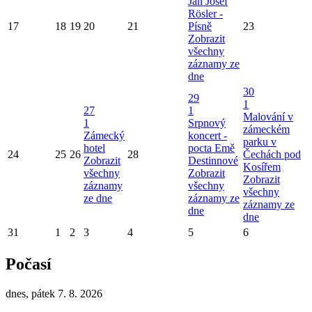
Jan Josef
Rösler -
17
18
19
20
21
Písně
23
Zobrazit
všechny
záznamy ze
dne
30
29
1
27
1
Malování v
1
Srpnový
zámeckém
Zámecký
koncert -
parku v
hotel
pocta Emě
24
25
26
28
Čechách pod
Zobrazit
Destinnové
Kosířem
všechny
Zobrazit
Zobrazit
záznamy
všechny
všechny
ze dne
záznamy ze
záznamy ze
dne
dne
31
1
2
3
4
5
6
Počasí
dnes, pátek 7. 8. 2026