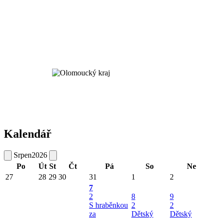
Kalendář
Srpen
2026
Po
Út
St
Čt
Pá
So
Ne
27
28
29
30
31
1
2
7
2
8
9
S hraběnkou
2
2
za
Dětský
Dětský