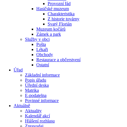
Provozní řád
Hasičské muzeum
Charakteristika
Z historie továrny
Svatý Florián
Muzeum kočárů
Zámek a park
Služby v obci
Pošta
Lékaři
Obchody
Restaurace a občerstvení
Ostatní
Úřad
Základní informace
Popis úřadu
Úřední deska
Matrika
E-podatelna
Povinné informace
Aktuálně
Aktuality
Kalendář akcí
Hlášení rozhlasu
Zpravodaj