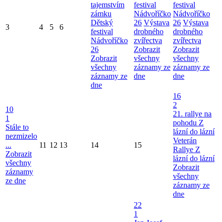
tajemstvím
festival
festival
zámku
Nádvoříčko
Nádvoříčko
Dětský
26
Výstava
26
Výstava
3
4
5
6
festival
drobného
drobného
Nádvoříčko
zvířectva
zvířectva
26
Zobrazit
Zobrazit
Zobrazit
všechny
všechny
všechny
záznamy ze
záznamy ze
záznamy ze
dne
dne
dne
16
2
10
21. rallye na
1
pohodu Z
Stále to
lázní do lázní
nezmizelo
Veterán
...
11
12
13
14
15
Rallye Z
Zobrazit
lázní do lázní
všechny
Zobrazit
záznamy
všechny
ze dne
záznamy ze
dne
22
1