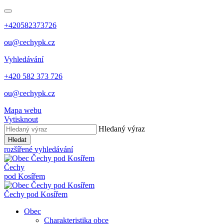
+420582373726
ou@cechypk.cz
Vyhledávání
+420 582 373 726
ou@cechypk.cz
Mapa webu
Vytisknout
Hledaný výraz
Hledat
rozšířené vyhledávání
Čechy
pod Kosířem
Čechy pod Kosířem
Obec
Charakteristika obce