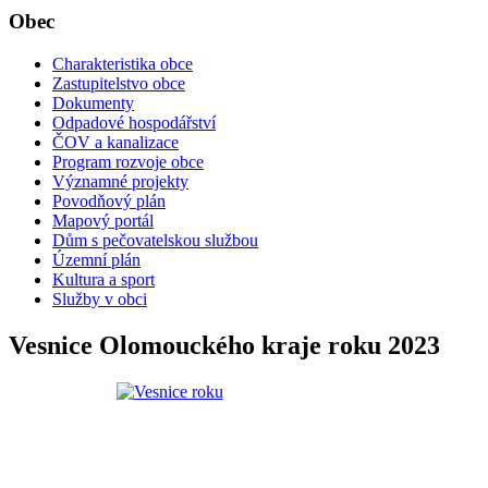
Obec
Charakteristika obce
Zastupitelstvo obce
Dokumenty
Odpadové hospodářství
ČOV a kanalizace
Program rozvoje obce
Významné projekty
Povodňový plán
Mapový portál
Dům s pečovatelskou službou
Územní plán
Kultura a sport
Služby v obci
Vesnice Olomouckého kraje roku 2023