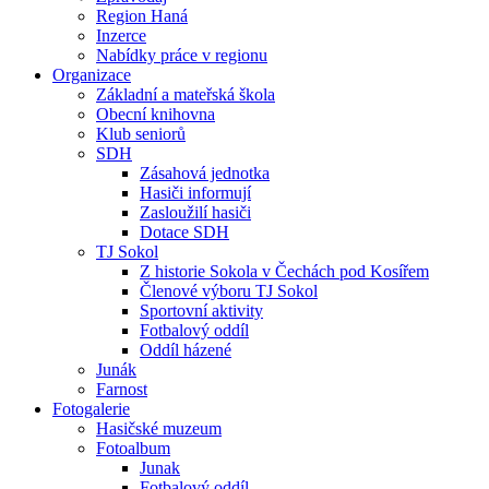
Region Haná
Inzerce
Nabídky práce v regionu
Organizace
Základní a mateřská škola
Obecní knihovna
Klub seniorů
SDH
Zásahová jednotka
Hasiči informují
Zasloužilí hasiči
Dotace SDH
TJ Sokol
Z historie Sokola v Čechách pod Kosířem
Členové výboru TJ Sokol
Sportovní aktivity
Fotbalový oddíl
Oddíl házené
Junák
Farnost
Fotogalerie
Hasičské muzeum
Fotoalbum
Junak
Fotbalový oddíl