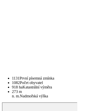
1131
První písemná zmínka
1082
Počet obyvatel
918 ha
Katastrální výměra
273 m
n. m.
Nadmořská výška