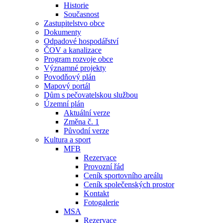
Historie
Současnost
Zastupitelstvo obce
Dokumenty
Odpadové hospodářství
ČOV a kanalizace
Program rozvoje obce
Významné projekty
Povodňový plán
Mapový portál
Dům s pečovatelskou službou
Územní plán
Aktuální verze
Změna č. 1
Původní verze
Kultura a sport
MFB
Rezervace
Provozní řád
Ceník sportovního areálu
Ceník společenských prostor
Kontakt
Fotogalerie
MSA
Rezervace