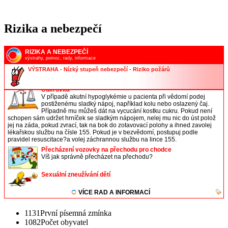
Rizika a nebezpečí
1131
První písemná zmínka
1082
Počet obyvatel