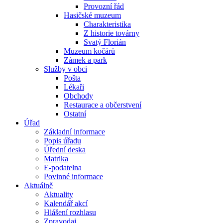
Provozní řád
Hasičské muzeum
Charakteristika
Z historie továrny
Svatý Florián
Muzeum kočárů
Zámek a park
Služby v obci
Pošta
Lékaři
Obchody
Restaurace a občerstvení
Ostatní
Úřad
Základní informace
Popis úřadu
Úřední deska
Matrika
E-podatelna
Povinné informace
Aktuálně
Aktuality
Kalendář akcí
Hlášení rozhlasu
Zpravodaj