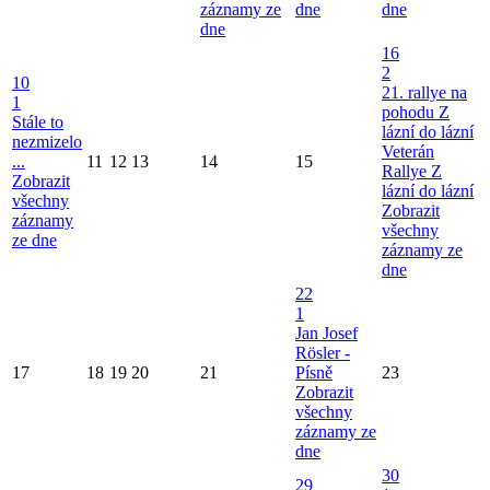
záznamy ze
dne
dne
dne
16
2
10
21. rallye na
1
pohodu Z
Stále to
lázní do lázní
nezmizelo
Veterán
...
11
12
13
14
15
Rallye Z
Zobrazit
lázní do lázní
všechny
Zobrazit
záznamy
všechny
ze dne
záznamy ze
dne
22
1
Jan Josef
Rösler -
17
18
19
20
21
Písně
23
Zobrazit
všechny
záznamy ze
dne
30
29