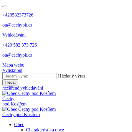
+420582373726
ou@cechypk.cz
Vyhledávání
+420 582 373 726
ou@cechypk.cz
Mapa webu
Vytisknout
Hledaný výraz
Hledat
rozšířené vyhledávání
Čechy
pod Kosířem
Čechy pod Kosířem
Obec
Charakteristika obce