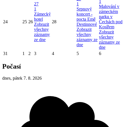
1
27
1
Malování v
1
Srpnový
zámeckém
Zámecký
koncert -
parku v
hotel
pocta Emě
24
25
26
28
Čechách pod
Zobrazit
Destinnové
Kosířem
všechny
Zobrazit
Zobrazit
záznamy
všechny
všechny
ze dne
záznamy ze
záznamy ze
dne
dne
31
1
2
3
4
5
6
Počasí
dnes, pátek 7. 8. 2026