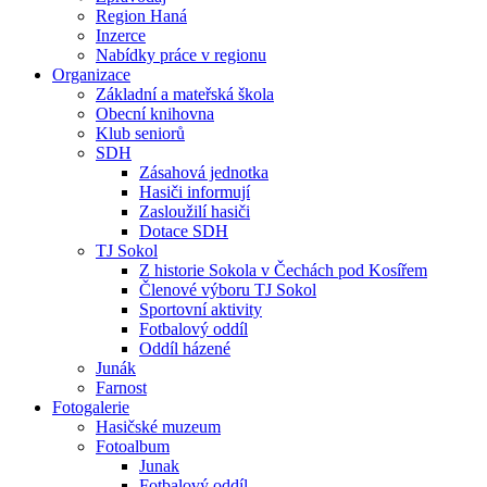
Region Haná
Inzerce
Nabídky práce v regionu
Organizace
Základní a mateřská škola
Obecní knihovna
Klub seniorů
SDH
Zásahová jednotka
Hasiči informují
Zasloužilí hasiči
Dotace SDH
TJ Sokol
Z historie Sokola v Čechách pod Kosířem
Členové výboru TJ Sokol
Sportovní aktivity
Fotbalový oddíl
Oddíl házené
Junák
Farnost
Fotogalerie
Hasičské muzeum
Fotoalbum
Junak
Fotbalový oddíl