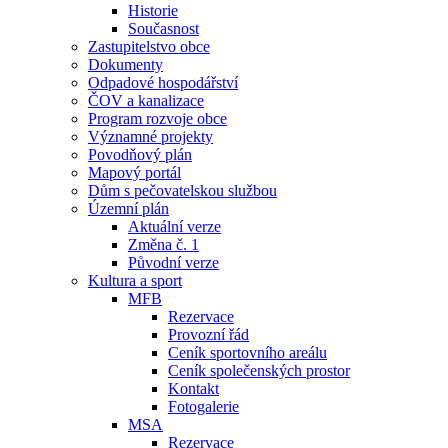
Historie
Současnost
Zastupitelstvo obce
Dokumenty
Odpadové hospodářství
ČOV a kanalizace
Program rozvoje obce
Významné projekty
Povodňový plán
Mapový portál
Dům s pečovatelskou službou
Územní plán
Aktuální verze
Změna č. 1
Původní verze
Kultura a sport
MFB
Rezervace
Provozní řád
Ceník sportovního areálu
Ceník společenských prostor
Kontakt
Fotogalerie
MSA
Rezervace