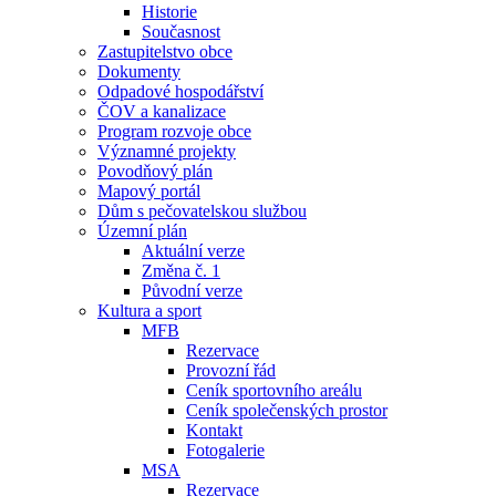
Historie
Současnost
Zastupitelstvo obce
Dokumenty
Odpadové hospodářství
ČOV a kanalizace
Program rozvoje obce
Významné projekty
Povodňový plán
Mapový portál
Dům s pečovatelskou službou
Územní plán
Aktuální verze
Změna č. 1
Původní verze
Kultura a sport
MFB
Rezervace
Provozní řád
Ceník sportovního areálu
Ceník společenských prostor
Kontakt
Fotogalerie
MSA
Rezervace