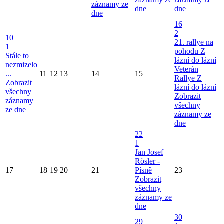
záznamy ze
dne
dne
dne
16
2
10
21. rallye na
1
pohodu Z
Stále to
lázní do lázní
nezmizelo
Veterán
...
11
12
13
14
15
Rallye Z
Zobrazit
lázní do lázní
všechny
Zobrazit
záznamy
všechny
ze dne
záznamy ze
dne
22
1
Jan Josef
Rösler -
17
18
19
20
21
Písně
23
Zobrazit
všechny
záznamy ze
dne
30
29