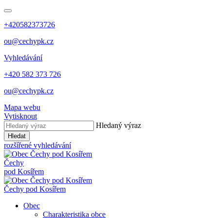
+420582373726
ou@cechypk.cz
Vyhledávání
+420 582 373 726
ou@cechypk.cz
Mapa webu
Vytisknout
Hledaný výraz
Hledat
rozšířené vyhledávání
Čechy
pod Kosířem
Čechy pod Kosířem
Obec
Charakteristika obce