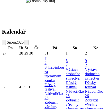
Kalendář
Srpen
2026
Po
Út
St
Čt
Pá
So
Ne
27
28
29
30
31
1
2
7
8
9
2
2
2
S hraběnkou
Výstava
Výstava
za
drobného
drobného
tajemstvím
zvířectva
zvířectva
zámku
Dětský
Dětský
Dětský
3
4
5
6
festival
festival
festival
Nádvoříčko
Nádvoříčko
Nádvoříčko
26
26
26
Zobrazit
Zobrazit
Zobrazit
všechny
všechny
všechny
záznamy ze
záznamy ze