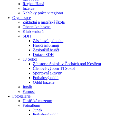
Region Haná
Inzerce
Nabídky práce v regionu
Organizace
Základní a mateřská škola
Obecní knihovna
Klub seniorů
SDH
Zásahová jednotka
Hasiči informují
Zasloužilí hasiči
Dotace SDH
TJ Sokol
Z historie Sokola v Čechách pod Kosířem
Členové výboru TJ Sokol
Sportovní aktivity
Fotbalový oddíl
Oddíl házené
Junák
Farnost
Fotogalerie
Hasičské muzeum
Fotoalbum
Junak
Fotbalový oddíl