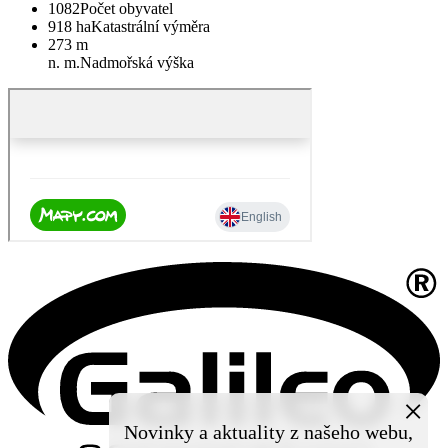
1082
Počet obyvatel
918 ha
Katastrální výměra
273 m
n. m.
Nadmořská výška
×
Novinky a aktuality z našeho webu,