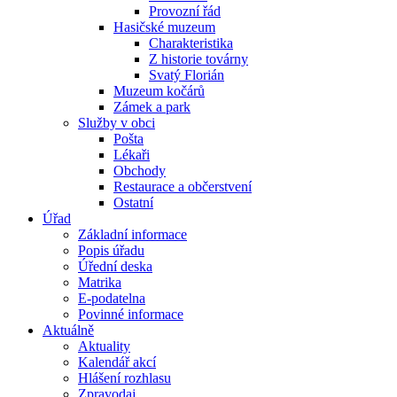
Provozní řád
Hasičské muzeum
Charakteristika
Z historie továrny
Svatý Florián
Muzeum kočárů
Zámek a park
Služby v obci
Pošta
Lékaři
Obchody
Restaurace a občerstvení
Ostatní
Úřad
Základní informace
Popis úřadu
Úřední deska
Matrika
E-podatelna
Povinné informace
Aktuálně
Aktuality
Kalendář akcí
Hlášení rozhlasu
Zpravodaj