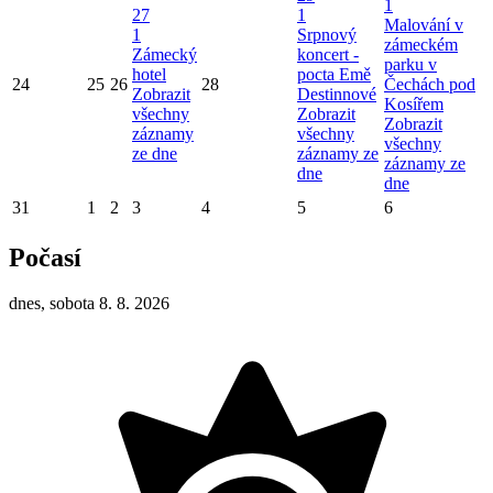
1
27
1
Malování v
1
Srpnový
zámeckém
Zámecký
koncert -
parku v
hotel
pocta Emě
24
25
26
28
Čechách pod
Zobrazit
Destinnové
Kosířem
všechny
Zobrazit
Zobrazit
záznamy
všechny
všechny
ze dne
záznamy ze
záznamy ze
dne
dne
31
1
2
3
4
5
6
Počasí
dnes, sobota 8. 8. 2026