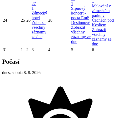
1
27
1
Malování v
1
Srpnový
zámeckém
Zámecký
koncert -
parku v
hotel
pocta Emě
24
25
26
28
Čechách pod
Zobrazit
Destinnové
Kosířem
všechny
Zobrazit
Zobrazit
záznamy
všechny
všechny
ze dne
záznamy ze
záznamy ze
dne
dne
31
1
2
3
4
5
6
Počasí
dnes, sobota 8. 8. 2026