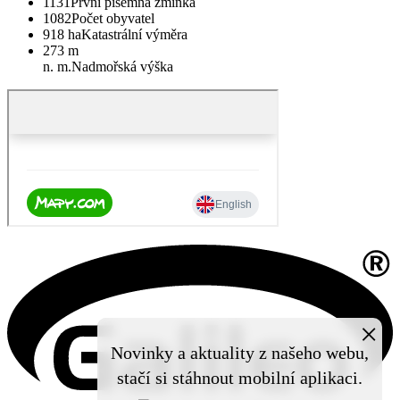
1131
První písemná zmínka
1082
Počet obyvatel
918 ha
Katastrální výměra
273 m
n. m.
Nadmořská výška
×
Novinky a aktuality z našeho webu,
stačí si stáhnout mobilní aplikaci.