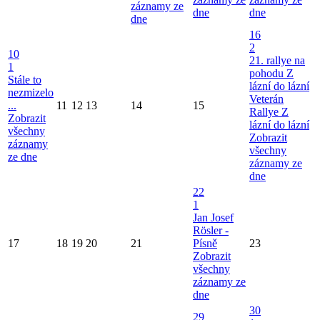
záznamy ze
dne
dne
dne
16
2
10
21. rallye na
1
pohodu Z
Stále to
lázní do lázní
nezmizelo
Veterán
...
11
12
13
14
15
Rallye Z
Zobrazit
lázní do lázní
všechny
Zobrazit
záznamy
všechny
ze dne
záznamy ze
dne
22
1
Jan Josef
Rösler -
17
18
19
20
21
Písně
23
Zobrazit
všechny
záznamy ze
dne
30
29