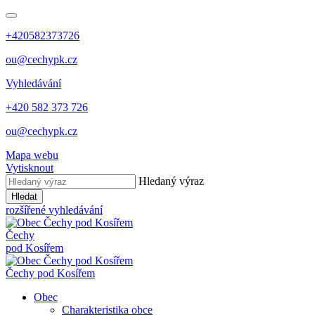
+420582373726
ou@cechypk.cz
Vyhledávání
+420 582 373 726
ou@cechypk.cz
Mapa webu
Vytisknout
Hledaný výraz
Hledat
rozšířené vyhledávání
Čechy
pod Kosířem
Čechy pod Kosířem
Obec
Charakteristika obce