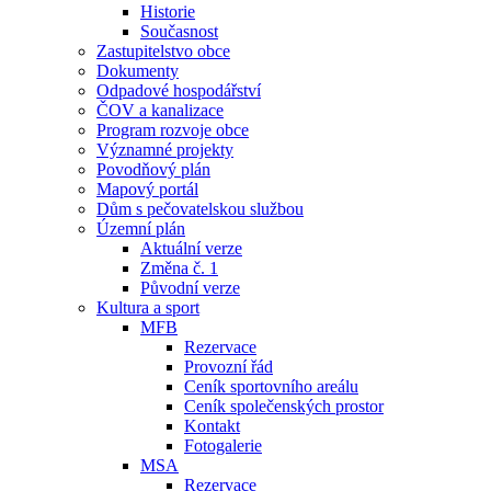
Historie
Současnost
Zastupitelstvo obce
Dokumenty
Odpadové hospodářství
ČOV a kanalizace
Program rozvoje obce
Významné projekty
Povodňový plán
Mapový portál
Dům s pečovatelskou službou
Územní plán
Aktuální verze
Změna č. 1
Původní verze
Kultura a sport
MFB
Rezervace
Provozní řád
Ceník sportovního areálu
Ceník společenských prostor
Kontakt
Fotogalerie
MSA
Rezervace