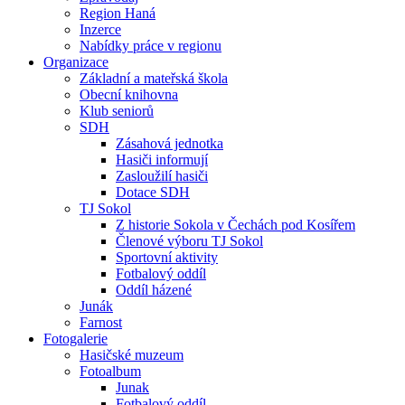
Region Haná
Inzerce
Nabídky práce v regionu
Organizace
Základní a mateřská škola
Obecní knihovna
Klub seniorů
SDH
Zásahová jednotka
Hasiči informují
Zasloužilí hasiči
Dotace SDH
TJ Sokol
Z historie Sokola v Čechách pod Kosířem
Členové výboru TJ Sokol
Sportovní aktivity
Fotbalový oddíl
Oddíl házené
Junák
Farnost
Fotogalerie
Hasičské muzeum
Fotoalbum
Junak
Fotbalový oddíl