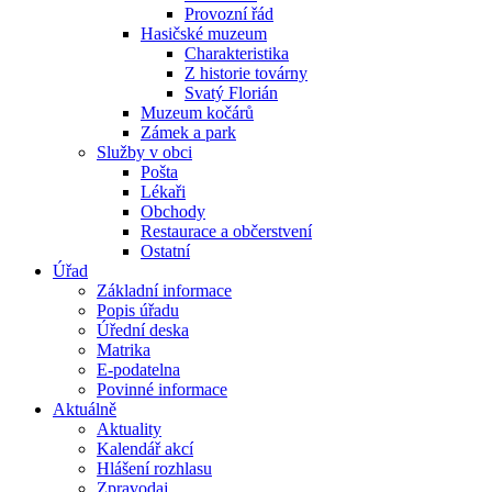
Provozní řád
Hasičské muzeum
Charakteristika
Z historie továrny
Svatý Florián
Muzeum kočárů
Zámek a park
Služby v obci
Pošta
Lékaři
Obchody
Restaurace a občerstvení
Ostatní
Úřad
Základní informace
Popis úřadu
Úřední deska
Matrika
E-podatelna
Povinné informace
Aktuálně
Aktuality
Kalendář akcí
Hlášení rozhlasu
Zpravodaj