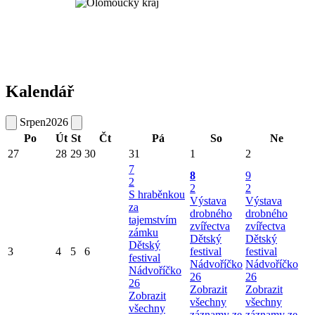
Kalendář
Srpen
2026
Po
Út
St
Čt
Pá
So
Ne
27
28
29
30
31
1
2
7
8
9
2
2
2
S hraběnkou
Výstava
Výstava
za
drobného
drobného
tajemstvím
zvířectva
zvířectva
zámku
Dětský
Dětský
Dětský
3
4
5
6
festival
festival
festival
Nádvoříčko
Nádvoříčko
Nádvoříčko
26
26
26
Zobrazit
Zobrazit
Zobrazit
všechny
všechny
všechny
záznamy ze
záznamy ze