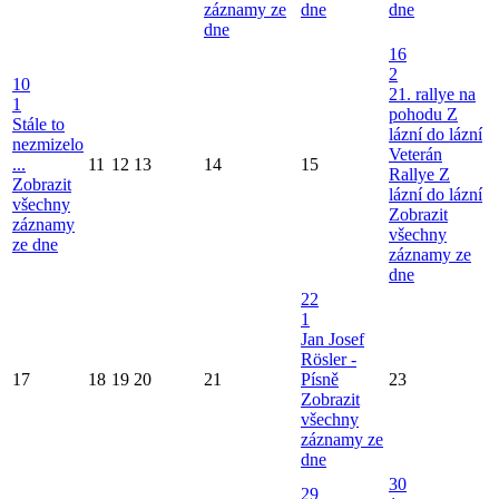
záznamy ze
dne
dne
dne
16
2
10
21. rallye na
1
pohodu Z
Stále to
lázní do lázní
nezmizelo
Veterán
...
11
12
13
14
15
Rallye Z
Zobrazit
lázní do lázní
všechny
Zobrazit
záznamy
všechny
ze dne
záznamy ze
dne
22
1
Jan Josef
Rösler -
17
18
19
20
21
Písně
23
Zobrazit
všechny
záznamy ze
dne
30
29