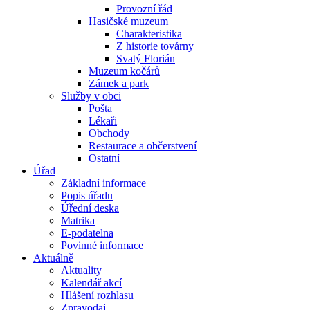
Provozní řád
Hasičské muzeum
Charakteristika
Z historie továrny
Svatý Florián
Muzeum kočárů
Zámek a park
Služby v obci
Pošta
Lékaři
Obchody
Restaurace a občerstvení
Ostatní
Úřad
Základní informace
Popis úřadu
Úřední deska
Matrika
E-podatelna
Povinné informace
Aktuálně
Aktuality
Kalendář akcí
Hlášení rozhlasu
Zpravodaj