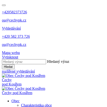
+420582373726
ou@cechypk.cz
Vyhledávání
+420 582 373 726
ou@cechypk.cz
Mapa webu
Vytisknout
Hledaný výraz
Hledat
rozšířené vyhledávání
Čechy
pod Kosířem
Čechy pod Kosířem
Obec
Charakteristika obce