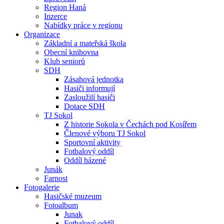
Region Haná
Inzerce
Nabídky práce v regionu
Organizace
Základní a mateřská škola
Obecní knihovna
Klub seniorů
SDH
Zásahová jednotka
Hasiči informují
Zasloužilí hasiči
Dotace SDH
TJ Sokol
Z historie Sokola v Čechách pod Kosířem
Členové výboru TJ Sokol
Sportovní aktivity
Fotbalový oddíl
Oddíl házené
Junák
Farnost
Fotogalerie
Hasičské muzeum
Fotoalbum
Junak
Fotbalový oddíl