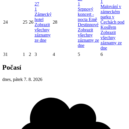
1
27
1
Malování v
1
Srpnový
zámeckém
Zámecký
koncert -
parku v
hotel
pocta Emě
24
25
26
28
Čechách pod
Zobrazit
Destinnové
Kosířem
všechny
Zobrazit
Zobrazit
záznamy
všechny
všechny
ze dne
záznamy ze
záznamy ze
dne
dne
31
1
2
3
4
5
6
Počasí
dnes, pátek 7. 8. 2026