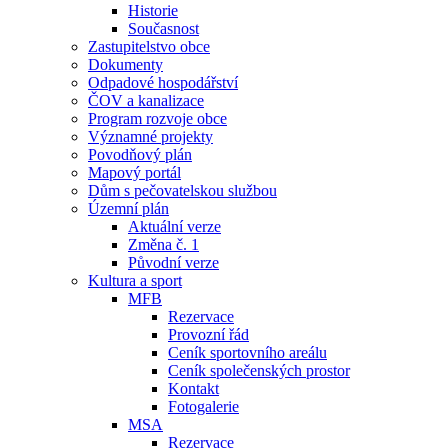
Historie
Současnost
Zastupitelstvo obce
Dokumenty
Odpadové hospodářství
ČOV a kanalizace
Program rozvoje obce
Významné projekty
Povodňový plán
Mapový portál
Dům s pečovatelskou službou
Územní plán
Aktuální verze
Změna č. 1
Původní verze
Kultura a sport
MFB
Rezervace
Provozní řád
Ceník sportovního areálu
Ceník společenských prostor
Kontakt
Fotogalerie
MSA
Rezervace